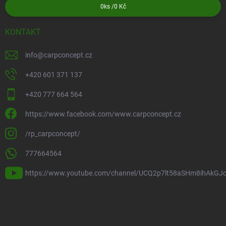
0
ks /
0 Kč
KONTAKT
info
@
carpconcept.cz
+420 601 371 137
+420 777 664 564
https://www.facebook.com/www.carpconcept.cz
/rp_carpconcept/
777664564
https://www.youtube.com/channel/UCQ2p7lt58aSHm8ihAkGJ