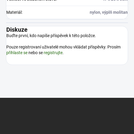
Materiál
:
nylon, výplň molitan
Diskuze
Buďte první, kdo napíše příspěvek k této položce.
Pouze registrovaní uživatelé mohou vkládat příspěvky. Prosím
přihlaste se
nebo se
registrujte
.
Z
á
p
a
t
í