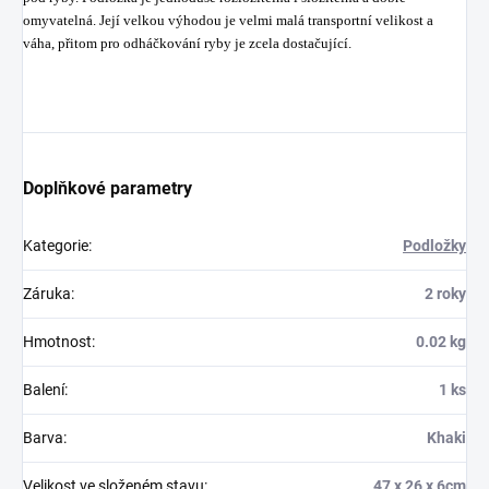
omyvatelná. Její velkou výhodou je velmi malá transportní velikost a
váha, přitom pro odháčkování ryby je zcela dostačující.
Doplňkové parametry
Kategorie
:
Podložky
Záruka
:
2 roky
Hmotnost
:
0.02 kg
Balení
:
1 ks
Barva
:
Khaki
Velikost ve složeném stavu
:
47 x 26 x 6cm