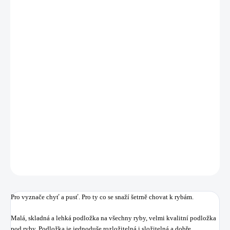
MŮŽEME
DORUČIT DO:
10.8.2026
MOŽNOSTI
DORUČENÍ
−
+
Přidat do košíku
Malá, skladná a lehká podložka na všechny ryby, velmi kvalitní podložka
pod ryby.
DETAILNÍ INFORMACE
ZEPTAT SE
HLÍDAT
Uložit
Pro vyznače chyť a pusť. Pro ty co se snaží šetrně chovat k rybám.
Malá, skladná a lehká podložka na všechny ryby, velmi kvalitní podložka
pod ryby. Podložka je jednoduše rozložitelná i složitelná a dobře