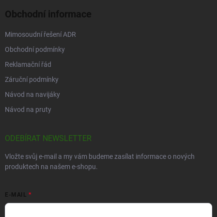
Obchodní informace
Mimosoudní řešení ADR
Obchodní podmínky
Reklamační řád
Záruční podmínky
Návod na navijáky
Návod na pruty
ODEBÍRAT NEWSLETTER
Vložte svůj e-mail a my vám budeme zasílat informace o nových
produktech na našem e-shopu.
E-MAIL