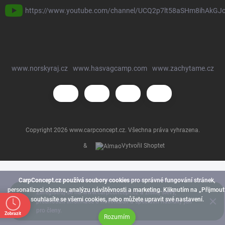
https://www.youtube.com/channel/UCQ2p7lt58aSHm8ihAkGJ
www.norskyraj.cz
www.hasvagcamp.com
www.zachytame.cz
Copyright 2026
www.carpconcept.cz
. Všechna práva vyhrazena.
&
Vytvořil Shoptet
CarpConcept.cz používá soubory cookies
pro správné fungování stránek,
personalizaci obsahu, analýzu návštěvnosti a marketing. Kliknutím na „Přijmout
Zaregistruj se na www.carpconcept.cz a získej slevy,
souhlasíte se všemi cookies, nebo můžete upravit své nastavení.
přednostní informace o novinkách a speciální nabídky jen
pro členy.
Zobrazit
Rozumím