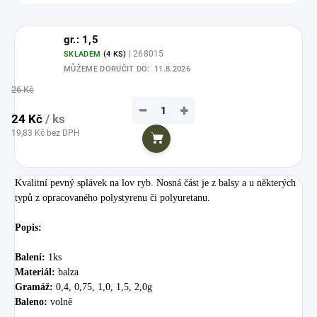
gr.: 1,5
| 268015
SKLADEM
(4 KS)
MŮŽEME DORUČIT DO:
11.8.2026
26 Kč
−
+
24 Kč
/ ks
19,83 Kč bez DPH
Do košíku
Kvalitní pevný splávek na lov ryb.
Nosná část je z balsy a u některých
typů z opracovaného polystyrenu či polyuretanu.
Popis:
Balení:
1ks
Materiál:
balza
Gramáž:
0,4, 0,75, 1,0, 1,5, 2,0g
Baleno:
volně