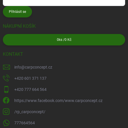
Přihlásit se
NÁKUPNÍ KOŠÍK
0
ks /
0 Kč
KONTAKT
info
@
carpconcept.cz
+420 601 371 137
+420 777 664 564
https://www.facebook.com/www.carpconcept.cz
/rp_carpconcept/
777664564