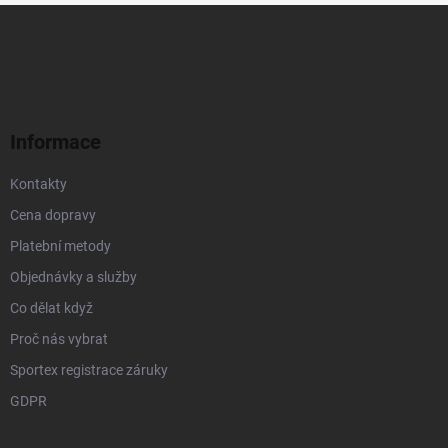
Z
á
p
a
t
í
Informace
Kontakty
Cena dopravy
Platební metody
Objednávky a služby
Co dělat když
Proč nás vybrat
Sportex registrace záruky
GDPR