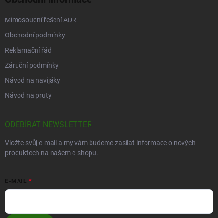
Mimosoudní řešení ADR
Obchodní podmínky
Reklamační řád
Záruční podmínky
Návod na navijáky
Návod na pruty
ODEBÍRAT NEWSLETTER
Vložte svůj e-mail a my vám budeme zasílat informace o nových
produktech na našem e-shopu.
E-MAIL