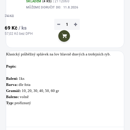
| 2112060
SKLADEM
(4 KS)
MŮŽEME DORUČIT DO:
11.8.2026
74 Kč
−
+
69 Kč
/ ks
57,02 Kč bez DPH
Do košíku
Klasický průběžný splávek na lov
hlavně dravých a trofejních ryb.
Popis:
Balení:
1ks
Barva:
dle fota
Gramáž:
10, 20, 30, 40, 50, 60 gr
Baleno:
volně
Typ:
proříznutý