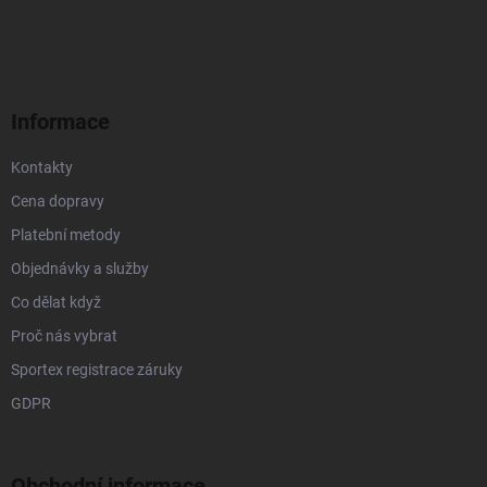
á
p
a
t
í
Informace
Kontakty
Cena dopravy
Platební metody
Objednávky a služby
Co dělat když
Proč nás vybrat
Sportex registrace záruky
GDPR
Obchodní informace