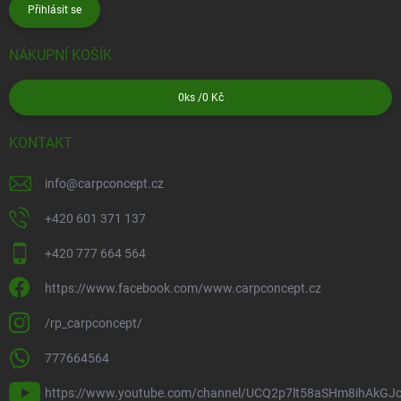
Přihlásit se
NÁKUPNÍ KOŠÍK
0
ks /
0 Kč
KONTAKT
info
@
carpconcept.cz
+420 601 371 137
+420 777 664 564
https://www.facebook.com/www.carpconcept.cz
/rp_carpconcept/
777664564
https://www.youtube.com/channel/UCQ2p7lt58aSHm8ihAkGJ