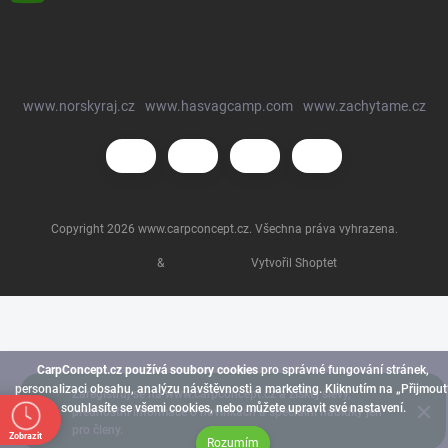
www.norskyraj.cz
www.hasvagcamp.com
www.zachytame.cz
Copyright 2026
www.carpconcept.cz
. Všechna práva vyhrazena.
&
Vytvořil Shoptet
CarpConcept.cz používá soubory cookies
pro správné fungování stránek,
personalizaci obsahu, analýzu návštěvnosti a marketing. Kliknutím na „Přijmout
Zaregistruj se na www.carpconcept.cz a získej slevy,
souhlasíte se všemi cookies, nebo můžete upravit své nastavení.
přednostní informace o novinkách a speciální nabídky jen
pro členy.
Zobrazit
Rozumím