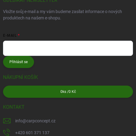
ODEBÍRAT NEWSLETTER
Vložte svůj e-mail a my vám budeme zasílat informace o nových
produktech na našem e-shopu.
E-MAIL
Přihlásit se
NÁKUPNÍ KOŠÍK
0
ks /
0 Kč
KONTAKT
info
@
carpconcept.cz
+420 601 371 137