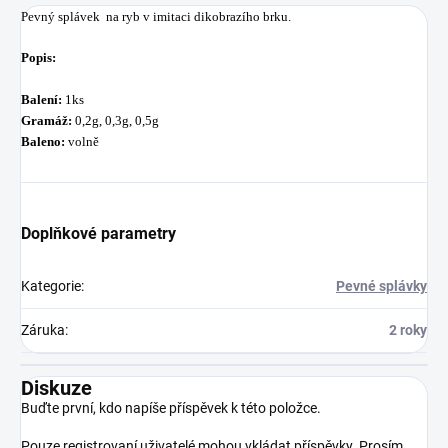
Pevný splávek na ryb v imitaci dikobrazího brku.
Popis:
Balení:
1ks
Gramáž:
0,2g, 0,3g, 0,5g
Baleno:
volně
Doplňkové parametry
Kategorie
:
Pevné splávky
Záruka
:
2 roky
Diskuze
Buďte první, kdo napíše příspěvek k této položce.
Pouze registrovaní uživatelé mohou vkládat příspěvky. Prosím