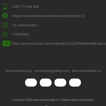
+420 777 664 564
https://www.facebook.com/www.carpconcept.cz
/rp_carpconcept/
777664564
https://www.youtube.com/channel/UCQ2p7lt58aSHm8ihAkGJ
www.norskyraj.cz
www.hasvagcamp.com
www.zachytame.cz
Copyright 2026
www.carpconcept.cz
. Všechna práva vyhrazena.