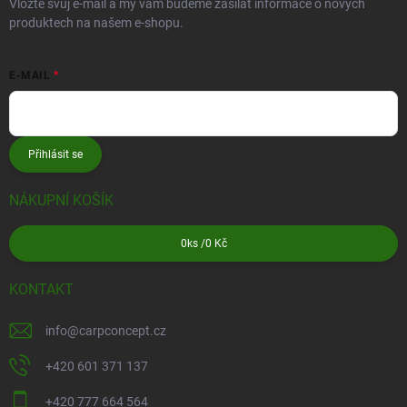
Vložte svůj e-mail a my vám budeme zasílat informace o nových
produktech na našem e-shopu.
E-MAIL
Přihlásit se
NÁKUPNÍ KOŠÍK
0
ks /
0 Kč
KONTAKT
info
@
carpconcept.cz
+420 601 371 137
+420 777 664 564