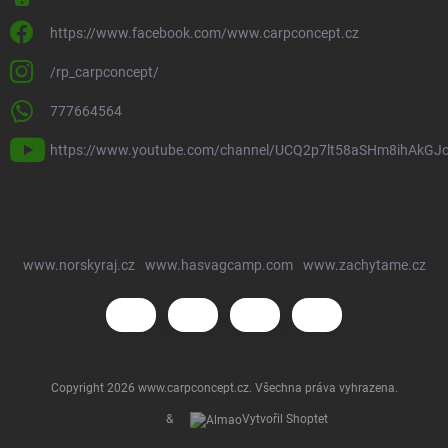
https://www.facebook.com/www.carpconcept.cz
/rp_carpconcept/
777664564
https://www.youtube.com/channel/UCQ2p7lt58aSHm8ihAkGJ
www.norskyraj.cz
www.hasvagcamp.com
www.zachytame.cz
Copyright 2026
www.carpconcept.cz
. Všechna práva vyhrazena.
&
Vytvořil Shoptet