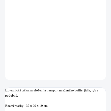
DORUČIT DO:
12.8.2026
MOŽNOSTI
DORUČENÍ
−
+
Přidat do košíku
Izotermická taška na uložení a transport mraženého boilie, jídla, ryb a
podobně.
DETAILNÍ INFORMACE
ZEPTAT SE
HLÍDAT
Uložit
Izotermická taška na uložení a transport mraženého boilie, jídla, ryb a
podobně.
Rozměr tašky - 37 x 29 x 19 cm.