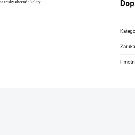
Dop
na tresky obecné a kelery.
Katego
Záruk
Hmotn