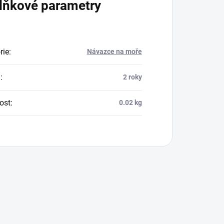
lňkové parametry
rie
:
Návazce na moře
a
:
2 roky
ost
:
0.02 kg