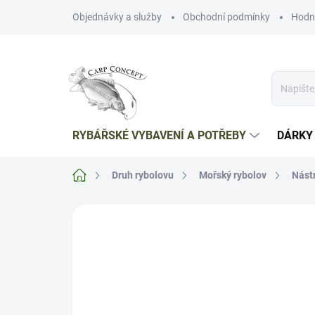
Přejít
Objednávky a služby
Obchodní podmínky
Hodn
na
obsah
RYBÁŘSKÉ VYBAVENÍ A POTŘEBY
DÁRKY
Domů
Druh rybolovu
Mořský rybolov
Nást
Neohodnoceno
Podrobnosti hodnoce