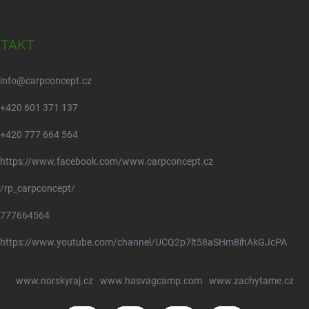
TAKT
info
@
carpconcept.cz
+420 601 371 137
+420 777 664 564
https://www.facebook.com/www.carpconcept.cz
/rp_carpconcept/
777664564
https://www.youtube.com/channel/UCQ2p7lt58aSHm8ihAkGJcPA
www.norskyraj.cz
www.hasvagcamp.com
www.zachytame.cz