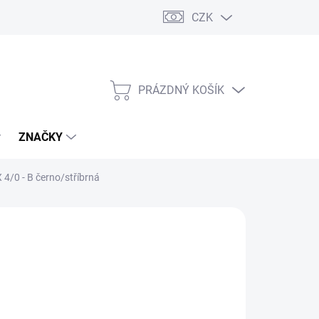
CZK
PRÁZDNÝ KOŠÍK
NÁKUPNÍ
KOŠÍK
ZNAČKY
 4/0 - B černo/stříbrná
s