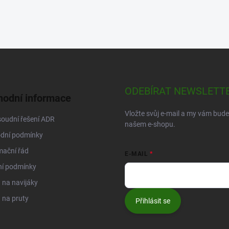
ODEBÍRAT NEWSLETT
odní informace
Vložte svůj e-mail a my vám bud
oudní řešení ADR
našem e-shopu.
dní podmínky
mační řád
E-MAIL
ní podmínky
na navijáky
 na pruty
Přihlásit se