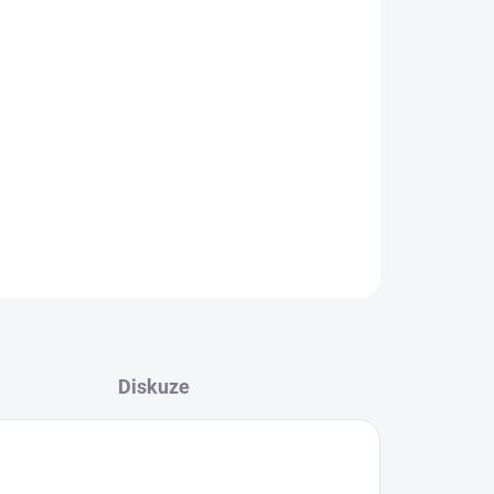
026
MOŽNOSTI DORUČENÍ
Přidat do košíku
 nej nástraha na tresky obecné a kelery.
ZEPTAT SE
HLÍDAT
Diskuze