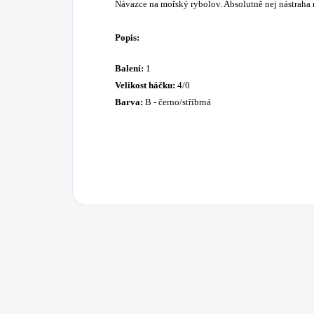
Návazce na mořský rybolov. Absolutně nej nástraha 
Popis:
Balení:
1
Velikost háčku:
4/0
Barva:
B - černo/stříbrná