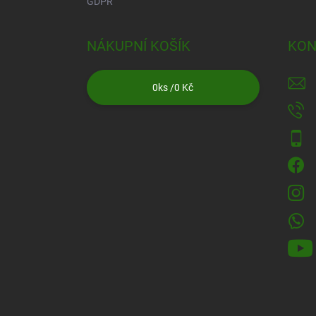
GDPR
NÁKUPNÍ KOŠÍK
KON
0
ks /
0 Kč