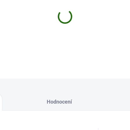
MŮŽEME DORUČIT DO:
11.8.2
−
+
Návazce na mořský rybolov. Absolutně
DETAILNÍ INFORMACE
Uložit
Hodnocení