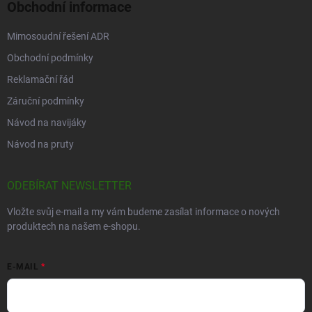
Obchodní informace
Mimosoudní řešení ADR
Obchodní podmínky
Reklamační řád
Záruční podmínky
Návod na navijáky
Návod na pruty
ODEBÍRAT NEWSLETTER
Vložte svůj e-mail a my vám budeme zasílat informace o nových
produktech na našem e-shopu.
E-MAIL