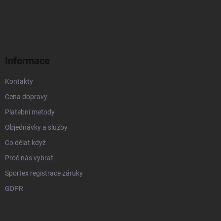
á
p
a
t
í
Informace
Kontakty
Cena dopravy
Platební metody
Objednávky a služby
Co dělat když
Proč nás vybrat
Sportex registrace záruky
GDPR