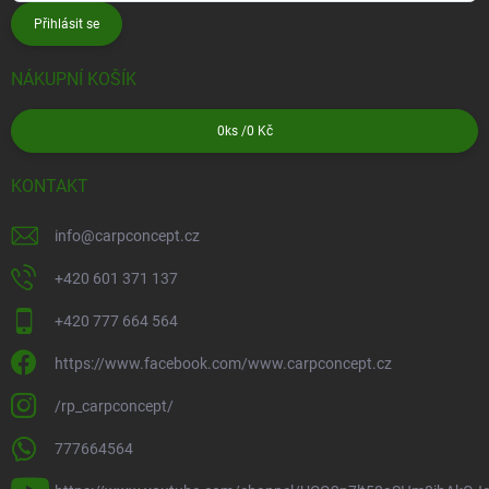
Přihlásit se
NÁKUPNÍ KOŠÍK
0
ks /
0 Kč
KONTAKT
info
@
carpconcept.cz
+420 601 371 137
+420 777 664 564
https://www.facebook.com/www.carpconcept.cz
/rp_carpconcept/
777664564