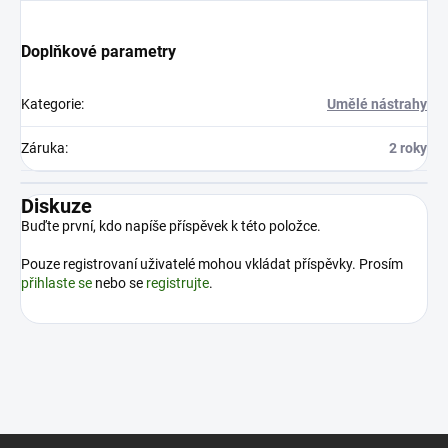
Doplňkové parametry
Kategorie
:
Umělé nástrahy
Záruka
:
2 roky
Diskuze
Buďte první, kdo napíše příspěvek k této položce.
Pouze registrovaní uživatelé mohou vkládat příspěvky. Prosím
přihlaste se
nebo se
registrujte
.
Z