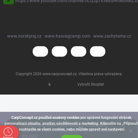
https://www.youtube.com/channel/UCQ2p7lt58aSHm8ihAkGJ
www.norskyraj.cz
www.hasvagcamp.com
www.zachytame.cz
Copyright 2026
www.carpconcept.cz
. Všechna práva vyhrazena.
&
Vytvořil Shoptet
CarpConcept.cz používá soubory cookies
pro správné fungování stránek,
personalizaci obsahu, analýzu návštěvnosti a marketing. Kliknutím na „Přijmout
Zaregistruj se na www.carpconcept.cz a získej slevy,
souhlasíte se všemi cookies, nebo můžete upravit své nastavení.
přednostní informace o novinkách a speciální nabídky jen
pro členy.