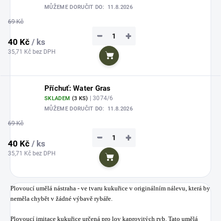
MŮŽEME DORUČIT DO:
11.8.2026
69 Kč
−
+
40 Kč
/ ks
35,71 Kč bez DPH
Do košíku
Příchuť: Water Gras
| 3074/6
SKLADEM
(3 KS)
MŮŽEME DORUČIT DO:
11.8.2026
69 Kč
−
+
40 Kč
/ ks
35,71 Kč bez DPH
Do košíku
Plovoucí umělá nástraha - ve tvaru kukuřice v originálním nálevu, která by
neměla chybět v žádné výbavě rybáře.
Plovoucí imitace kukuřice určená pro lov kaprovitých ryb. Tato umělá