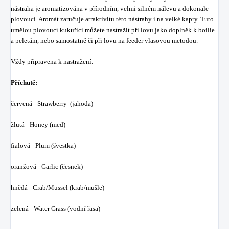
nástraha je aromatizována v přírodním, velmi silném nálevu a dokonale
plovoucí. Aromát zaručuje atraktivitu této nástrahy i na velké kapry. Tuto
umělou plovoucí kukuřici můžete nastražit při lovu jako doplněk k boilie
a peletám, nebo samostatně či při lovu na feeder vlasovou metodou.
Vždy připravena k nastražení.
Příchutě:
červená - Strawberry (jahoda)
žlutá - Honey (med)
fialová - Plum (švestka)
oranžová - Garlic (česnek)
hnědá - Crab/Mussel (krab/mušle)
zelená - Water Grass (vodní řasa)