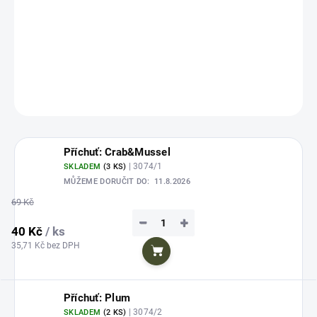
Plovoucí umělá nástraha - ve tvaru kukuřice v originálním nálevu, která by
neměla chybět v žádné výbavě rybáře.
DETAILNÍ INFORMACE
ZEPTAT SE
HLÍDAT
Uložit
Příchuť: Crab&Mussel
| 3074/1
SKLADEM
(3 KS)
MŮŽEME DORUČIT DO:
11.8.2026
69 Kč
−
+
40 Kč
/ ks
35,71 Kč bez DPH
Do košíku
Příchuť: Plum
| 3074/2
SKLADEM
(2 KS)