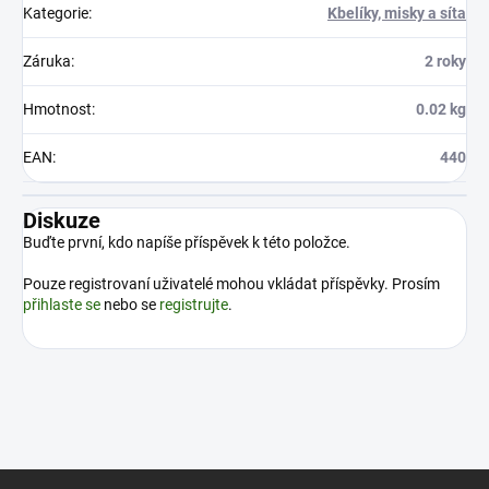
Kategorie
:
Kbelíky, misky a síta
Záruka
:
2 roky
Hmotnost
:
0.02 kg
EAN
:
440
Diskuze
Buďte první, kdo napíše příspěvek k této položce.
Pouze registrovaní uživatelé mohou vkládat příspěvky. Prosím
přihlaste se
nebo se
registrujte
.
Z