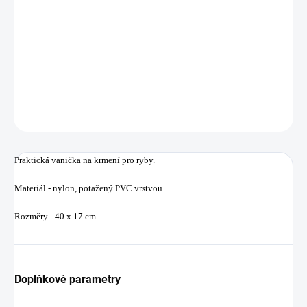
−
+
Přidat do košíku
Praktická vanička na krmení pro ryby.
DETAILNÍ INFORMACE
ZEPTAT SE
HLÍDAT
Uložit
Praktická vanička na krmení pro ryby.
Materiál - nylon, potažený PVC vrstvou.
Rozměry - 40 x 17 cm.
Doplňkové parametry