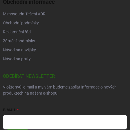
Obchodní informace
Mimosoudní řešení ADR
Obchodní podmínky
Reklamační řád
Záruční podmínky
Návod na navijáky
Návod na pruty
ODEBÍRAT NEWSLETTER
Vložte svůj e-mail a my vám budeme zasílat informace o nových
produktech na našem e-shopu.
E-MAIL