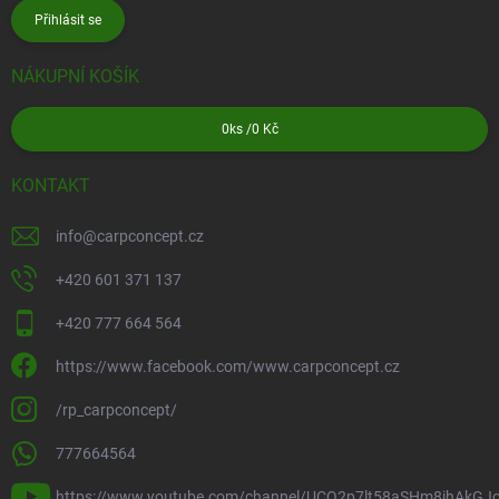
Přihlásit se
NÁKUPNÍ KOŠÍK
0
ks /
0 Kč
KONTAKT
info
@
carpconcept.cz
+420 601 371 137
+420 777 664 564
https://www.facebook.com/www.carpconcept.cz
/rp_carpconcept/
777664564
https://www.youtube.com/channel/UCQ2p7lt58aSHm8ihAkGJ