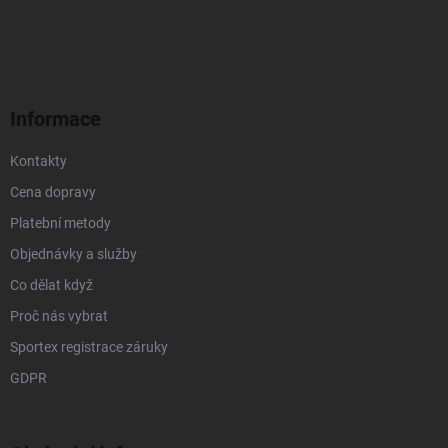
á
p
a
t
í
Informace
Kontakty
Cena dopravy
Platební metody
Objednávky a služby
Co dělat když
Proč nás vybrat
Sportex registrace záruky
GDPR