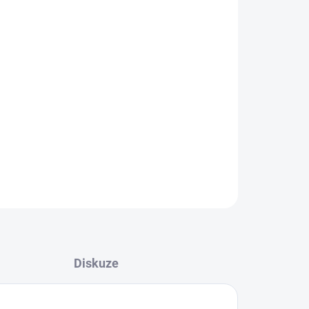
026
MOŽNOSTI DORUČENÍ
Přidat do košíku
htilé nerezové oceli.
ZEPTAT SE
HLÍDAT
Diskuze