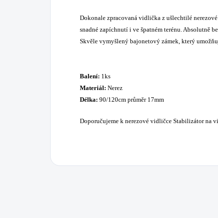
Dokonale zpracovaná vidlička z ušlechtilé nerezové o
snadné zapíchnutí i ve špatném terénu. Absolutně b
Skvěle vymyšlený bajonetový zámek, který umožňuje
Balení:
1ks
Materiál:
Nerez
Délka:
90/120cm průměr 17mm
Doporučujeme k nerezové vidličce Stabilizátor na vi