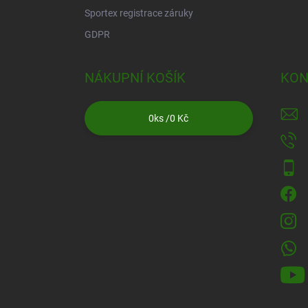
Sportex registrace záruky
GDPR
NÁKUPNÍ KOŠÍK
KON
0
ks /
0 Kč