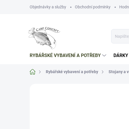
Přejít
Objednávky a služby
Obchodní podmínky
Hodn
na
obsah
RYBÁŘSKÉ VYBAVENÍ A POTŘEBY
DÁRKY
Domů
Rybářské vybavení a potřeby
Stojany a v
Neohodnoceno
Podrobnosti hodnoce
TIP