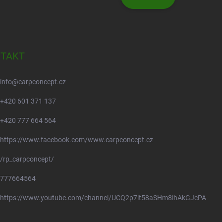
TAKT
info
@
carpconcept.cz
+420 601 371 137
+420 777 664 564
https://www.facebook.com/www.carpconcept.cz
/rp_carpconcept/
777664564
https://www.youtube.com/channel/UCQ2p7lt58aSHm8ihAkGJcPA