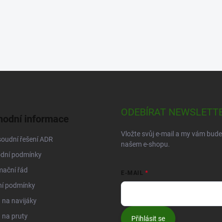
ODEBÍRAT NEWSLETT
odní informace
Vložte svůj e-mail a my vám bud
oudní řešení ADR
našem e-shopu.
dní podmínky
mační řád
E-MAIL
ní podmínky
na navijáky
 na pruty
Přihlásit se