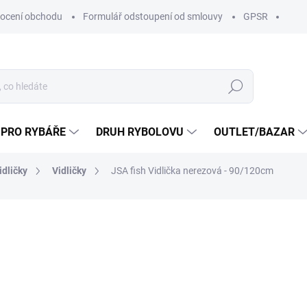
ocení obchodu
Formulář odstoupení od smlouvy
GPSR
Hledat
 PRO RYBÁŘE
DRUH RYBOLOVU
OUTLET/BAZAR
idličky
Vidličky
JSA fish Vidlička nerezová - 90/120cm
ní
ZNAČKA:
JSA FISH S.R.O
349 Kč
279 K
230,58 Kč bez DPH
Měrná
SKLADEM
(4 KS)