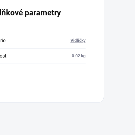
lňkové parametry
rie
:
Vidličky
ost
:
0.02 kg