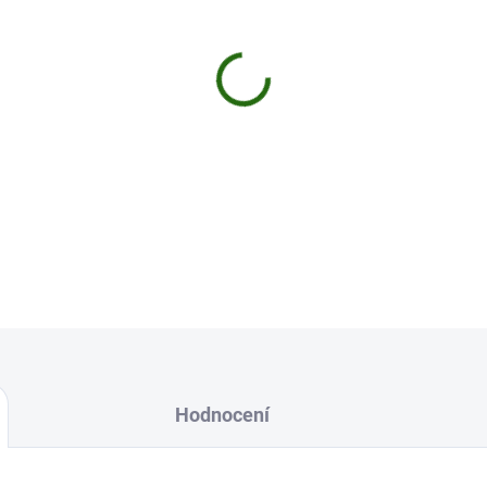
cena:
MŮŽEME DORUČIT DO:
10.8.2
−
+
Dokonale zpracovaná vidlička z ušlec
DETAILNÍ INFORMACE
Uložit
Hodnocení