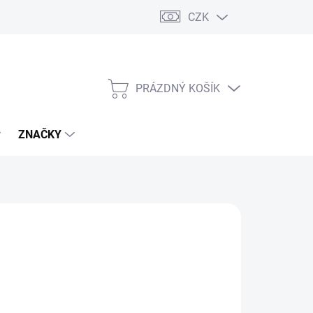
CZK
PRÁZDNÝ KOŠÍK
NÁKUPNÍ
KOŠÍK
ZNAČKY
č
/ ks