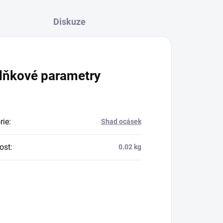
Diskuze
lňkové parametry
rie
:
Shad ocásek
ost
:
0.02 kg