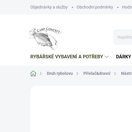
Přejít
Objednávky a služby
Obchodní podmínky
Hodn
na
obsah
RYBÁŘSKÉ VYBAVENÍ A POTŘEBY
DÁRKY
Domů
Druh rybolovu
Přívlač&dravci
Nástr
Neohodnoceno
Podrobnosti hodnoce
TIP