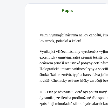
Popis
Velmi vynikající nástraha na lov candátů, šti
lov tresek, polacků a kelerů.
Vynikající vláčecí nástrahy vyrobené z výji
excentricky umístěná zátěž přenáší těžiště ví
ocáskem přináší realistické pohyby celé nástr
Holografická imitace vnitřností ryby a specif
široká škála rozměrů, typů a barev dává jed
loviště. Chemicky ostřené háčky zaručují be
ICE Fish je návnada u které byl použit nov
dynamika, zesílené a prodloužené tělo spolu 
způsobují mimořádně silnou hydroakustickou 