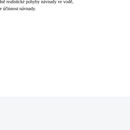
ě realistické pohyby návnady ve vodě,
je účinnost návnady.