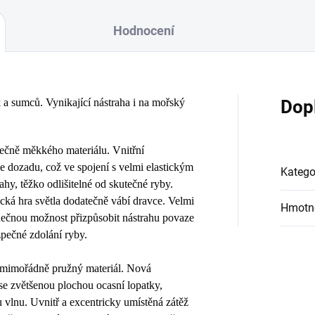
Hodnocení
k a sumců. Vynikající nástraha i na mořský
Dop
mečně měkkého materiálu. Vnitřní
ce dozadu, což ve spojení s velmi elastickým
Katego
ahy, těžko odlišitelné od skutečné ryby.
ická hra světla dodatečně vábí dravce. Velmi
Hmotn
inečnou možnost přizpůsobit nástrahu povaze
zpečné zdolání ryby.
ý mimořádně pružný materiál. Nová
se zvětšenou plochou ocasní lopatky,
vlnu. Uvnitř a excentricky umístěná zátěž