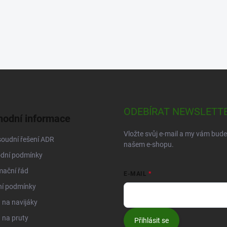
ODEBÍRAT NEWSLETT
odní informace
Vložte svůj e-mail a my vám bud
oudní řešení ADR
našem e-shopu.
dní podmínky
mační řád
E-MAIL
ní podmínky
na navijáky
 na pruty
Přihlásit se