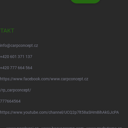
TAKT
info
@
carpconcept.cz
+420 601 371 137
+420 777 664 564
https://www.facebook.com/www.carpconcept.cz
/rp_carpconcept/
777664564
https://www.youtube.com/channel/UCQ2p7lt58aSHm8ihAkGJcPA