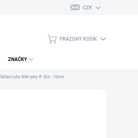
CZK
PRÁZDNÝ KOŠÍK
NÁKUPNÍ
KOŠÍK
ZNAČKY
láčecí ryby Bílé ryby IF 2ks - 10cm
 ks