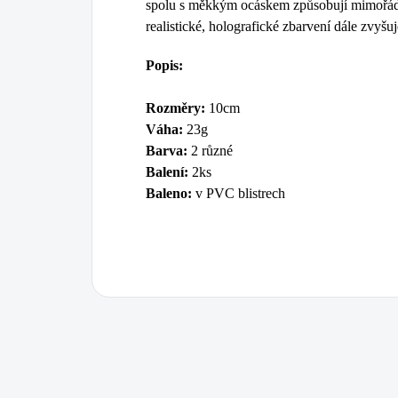
spolu s měkkým ocáskem způsobují mimořádn
realistické, holografické zbarvení dále zvyšu
Popis:
Rozměry:
10cm
Váha:
23g
Barva:
2 různé
Balení:
2ks
Baleno:
v PVC blistrech