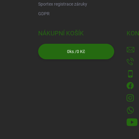
Sportex registrace záruky
GDPR
NÁKUPNÍ KOŠÍK
KON
0
ks /
0 Kč