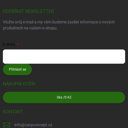
ODEBÍRAT NEWSLETTER
Vložte svůj e-mail a my vám budeme zasílat informace o nových
produktech na našem e-shopu.
E-MAIL
Přihlásit se
NÁKUPNÍ KOŠÍK
0
ks /
0 Kč
KONTAKT
info
@
carpconcept.cz