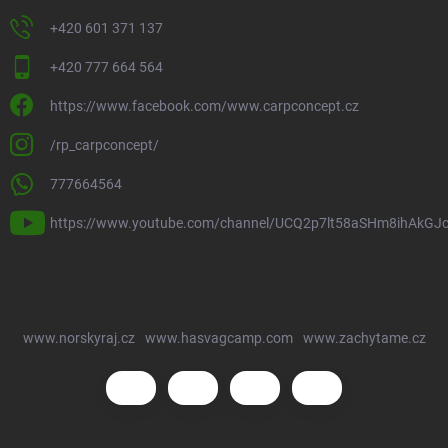
+420 601 371 137
+420 777 664 564
https://www.facebook.com/www.carpconcept.cz
/rp_carpconcept/
777664564
https://www.youtube.com/channel/UCQ2p7lt58aSHm8ihAkGJ
www.norskyraj.cz
www.hasvagcamp.com
www.zachytame.cz