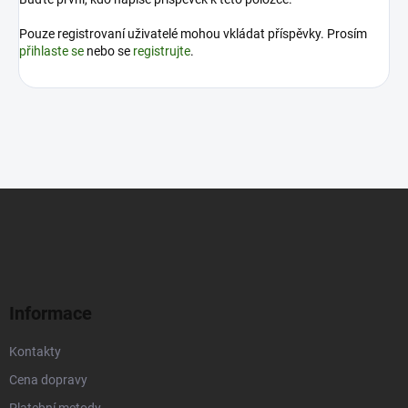
Pouze registrovaní uživatelé mohou vkládat příspěvky. Prosím
přihlaste se
nebo se
registrujte
.
Z
á
p
a
t
í
Informace
Kontakty
Cena dopravy
Platební metody