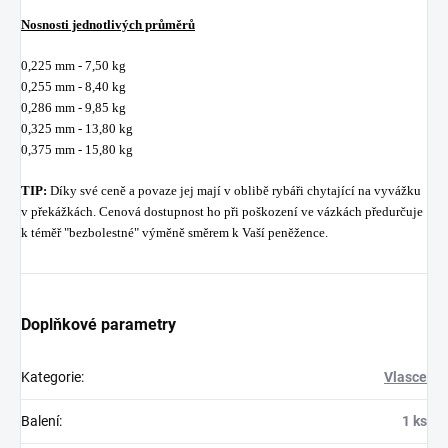
Nosnosti jednotlivých průměrů
0,225 mm - 7,50 kg
0,255 mm - 8,40 kg
0,286 mm - 9,85 kg
0,325 mm - 13,80 kg
0,375 mm - 15,80 kg
TIP:
Díky své ceně a povaze jej mají v oblibě rybáři chytající na vyvážku
v překážkách. Cenová dostupnost ho při poškození ve vázkách předurčuje
k téměř "bezbolestné" výměně směrem k Vaší peněžence.
Doplňkové parametry
Kategorie
:
Vlasce
Balení
:
1 ks