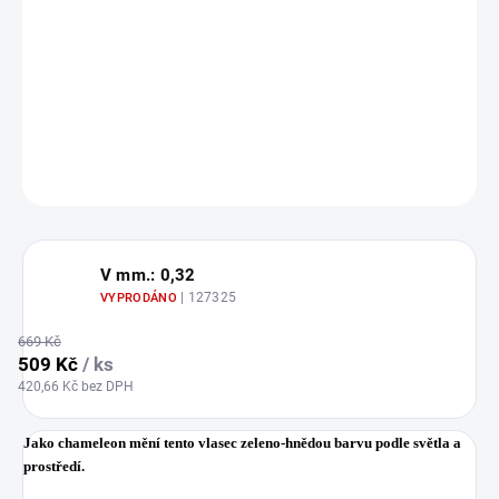
Populární Reflector vlasec s vynikajicí nosností je vyráběn technologií 4
vrstvého taženého polymeru s vrchní SILIKONOVOU vrstvou je
mimořádně odolný proti otěru a vhodný jak na házení tak i na vyvážku.
DETAILNÍ INFORMACE
ZEPTAT SE
HLÍDAT
Uložit
V mm.: 0,32
| 127325
VYPRODÁNO
669 Kč
509 Kč
/ ks
420,66 Kč bez DPH
Jako chameleon mění tento vlasec zeleno-hnědou barvu podle světla a
prostředí.