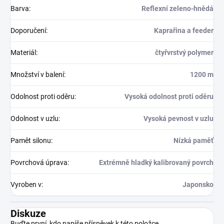
Barva
:
Reflexní zeleno-hnědá
Doporučení
:
Kaprařina a feeder
Materiál
:
čtyřvrstvý polymer
Množství v balení
:
1200 m
Odolnost proti oděru
:
Vysoká odolnost proti oděru
Odolnost v uzlu
:
Vysoká pevnost v uzlu
Pamět silonu
:
Nízká paměť
Povrchová úprava
:
Extrémně hladký kalibrovaný povrch
Vyroben v
:
Japonsko
Diskuze
Buďte první, kdo napíše příspěvek k této položce.