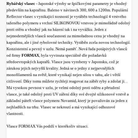
Rybářský vlasec -
Japonské výroby se špičkovými parametry je vhodný
především na kaprařinu. Baleno v návinech 300, 600 a 1200m. Populární
Reflector vlasec s vynikajicí nosností je vyráběn technologií 4 vrstvého
taženého polymeru s vrchní SILIKONOVOU vrstvou je mimořádně odolný
proti otěru a vhodný jak na házení tak i na vyvážku. Jeden z
nejmodernějších vlasců současnosti za mimořadnou cenu je vhodný na
kaprařinu, ale i jiné rybolovné techniky. Vyráběn zcela novou technologií.
Konzistentní a pevný v uzlu. Nemá paměť. Nová řada potápivých vlasců
od firmy
FORMAX
, byla vyvinuta speciálně dle požadavků
středoevropských kaprařů. Vlasce jsou vyrobeny v Japonsku, což je
zárukou jejich nejvyšší kvality. Jedná se o jedny z nejpevnějších
monofilamentů na světě, které vynikají nejen silou v tahu, ale i větší
citlivostí. Díky tomu můžete rychleji reagovat na záběr ryby a zdolat ji. .
Má vysokou pevnost v uzlu, je velmi odolný proti oděru a přetažení
vlasce, je také odolný proti UV záření díky své dvojté silikonové vrstvě a
základní páteři vlasce polymeru Novamid, který je považován za jeden z
nejhladších na trhu. Vlasec se nekroutí a má vynikající odhozové
vlastnosti.
Vlasce FORMAX Vás podrží v kterékoliv situaci.