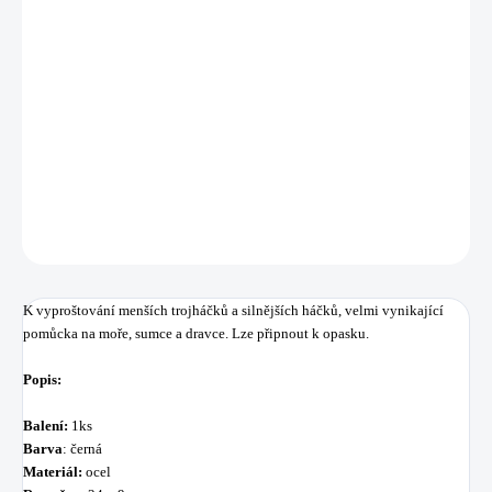
−
+
Přidat do košíku
K vyproštování menších trojháčků a silnějších háčků, velmi vynikající
pomůcka na moře, sumce a dravce.
DETAILNÍ INFORMACE
ZEPTAT SE
HLÍDAT
Uložit
K vyproštování menších trojháčků a silnějších háčků, velmi vynikající
pomůcka na moře, sumce a dravce. Lze připnout k opasku.
Popis:
Balení:
1ks
Barva
: černá
Materiál:
ocel