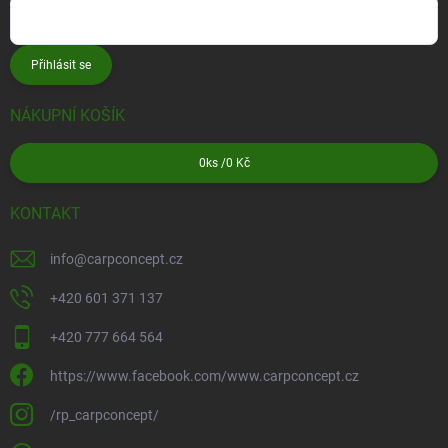
Přihlásit se
NÁKUPNÍ KOŠÍK
0
ks /
0 Kč
KONTAKT
info
@
carpconcept.cz
+420 601 371 137
+420 777 664 564
https://www.facebook.com/www.carpconcept.cz
/rp_carpconcept/