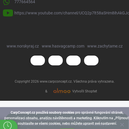
777664564
https://www.youtube.com/channel/UCQ2p7lt58aSHm8ihAkGJ
www.norskyraj.cz
www.hasvagcamp.com
www.zachytame.cz
Copyright 2026
www.carpconcept.cz
. Všechna práva vyhrazena.
&
Vytvořil Shoptet
CarpConcept.cz používá soubory cookies
pro správné fungování stránek,
personalizaci obsahu, analýzu návštěvnosti a marketing. Kliknutím na „Přijmout
Zaregistruj se na www.carpconcept.cz a získej slevy,
souhlasíte se všemi cookies, nebo můžete upravit své nastavení.
přednostní informace o novinkách a speciální nabídky jen