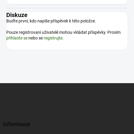
Diskuze
Buďte první, kdo napíše příspěvek k této položce.
Pouze registrovaní uživatelé mohou vkládat příspěvky. Prosím
přihlaste se
nebo se
registrujte
.
Z
á
p
a
t
í
Informace