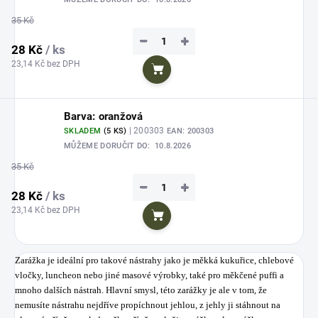
35 Kč
−
+
28 Kč
/ ks
23,14 Kč bez DPH
Do košíku
Barva: oranžová
| 200303
SKLADEM
(5 KS)
EAN:
200303
MŮŽEME DORUČIT DO:
10.8.2026
35 Kč
−
+
28 Kč
/ ks
23,14 Kč bez DPH
Do košíku
Zarážka je ideální pro takové nástrahy jako je měkká kukuřice, chlebové
vločky, luncheon nebo jiné masové výrobky, také pro měkčené puffi a
mnoho dalších nástrah. Hlavní smysl, této zarážky je ale v tom, že
nemusíte nástrahu nejdříve propíchnout jehlou, z jehly ji stáhnout na