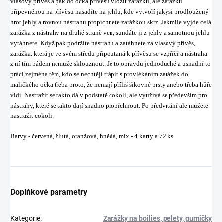
vlasový přívěs a pak do očka přívěsu vložit zarážku, ale zarážku
připevněnou na přívěsu nasadíte na jehlu, kde vytvoří jakýsi prodloužený
hrot jehly a rovnou nástrahu propíchnete zarážkou skrz. Jakmile vyjde celá
zarážka z nástrahy na druhé straně ven, sundáte ji z jehly a samotnou jehlu
vytáhnete. Když pak podržíte nástrahu a zatáhnete za vlasový přívěs,
zarážka, která je ve svém středu připoutaná k přívěsu se vzpříčí a nástraha
z ní tím pádem nemůže sklouznout. Je to opravdu jednoduché a usnadní to
práci zejména těm, kdo se nechtějí trápit s provlékáním zarážek do
maličkého očka třeba proto, že nemají příliš šikovné prsty anebo třeba hůře
vidí. Nastražit se takto dá v podstatě cokoli, ale využívá se především pro
nástrahy, které se takto dají snadno propíchnout. Po předvrtání ale můžete
nastražit cokoli.
Barvy - červená, žlutá, oranžová, hnědá, mix - 4 karty a 72 ks
Doplňkové parametry
Kategorie
:
Zarážky na boilies, pelety, gumičky