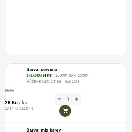
Zarážka je ideální pro takové nástrahy jako je měkká kukuřice, chlebové
vločky, luncheon nebo jiné masové výrobky, také pro měkčené puffi a
mnoho dalších nástrah.
DETAILNÍ INFORMACE
ZEPTAT SE
HLÍDAT
Uložit
Barva: červená
| 200301
SKLADEM
(4 KS)
EAN:
200301
MŮŽEME DORUČIT DO:
10.8.2026
35 Kč
−
+
28 Kč
/ ks
23,14 Kč bez DPH
Do košíku
Barva: mix barev