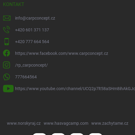
KONTAKT
info
@
carpconcept.cz
+420 601 371 137
+420 777 664 564
https://www.facebook.com/www.carpconcept.cz
/rp_carpconcept/
777664564
https://www.youtube.com/channel/UCQ2p7lt58aSHm8ihAkGJ
www.norskyraj.cz
www.hasvagcamp.com
www.zachytame.cz