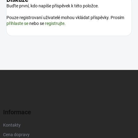
Buďte první, kdo napíše příspěvek k této položce.
Pouze registrovaní uživatelé mohou vkládat příspěvky. Prosím
přihlaste se
nebo se
registrujte
.
Z
á
p
a
t
í
Informace
Kontakty
Cena dopravy