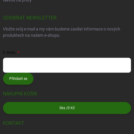
ODEBÍRAT NEWSLETTER
Vložte svůj e-mail a my vám budeme zasílat informace o nových
produktech na našem e-shopu.
E-MAIL
Přihlásit se
NÁKUPNÍ KOŠÍK
0
ks /
0 Kč
KONTAKT