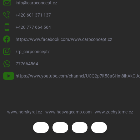
info
@
carpconcept.cz
+420 601 371 137
+420 777 664 564
https://www.facebook.com/www.carpconcept.cz
/rp_carpconcept/
777664564
https://www.youtube.com/channel/UCQ2p7lt58aSHm8ihAkGJ
www.norskyraj.cz
www.hasvagcamp.com
www.zachytame.cz