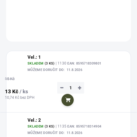
Závěsný plíšek
-
vhodný v kombinaci s pérkem na závěs pro gumové
nástrahypro zvýšení účinku při vláčení.
DETAILNÍ INFORMACE
ZEPTAT SE
HLÍDAT
Uložit
Vel.: 1
| 1130
SKLADEM
(3 KS)
EAN:
8595718309801
MŮŽEME DORUČIT DO:
11.8.2026
15 Kč
−
+
13 Kč
/ ks
10,74 Kč bez DPH
Do košíku
Vel.: 2
| 1135
SKLADEM
(3 KS)
EAN:
8595718314904
MŮŽEME DORUČIT DO:
11.8.2026