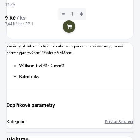
12 Kč
−
+
9 Kč
/ ks
7,44 Kč bez DPH
Do košíku
Závěsný plíšek
-
vhodný v kombinaci s pérkem na závěs pro gumové
nástrahypro zvýšení účinku při vláčení.
Velikost:
1-větší a 2-menší
Balení:
5ks
Doplňkové parametry
Kategorie
:
Přívlač&dravci
Diskuze