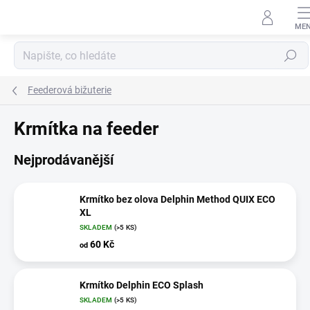
Přejít
na
obsah
Hledat
Feederová bižuterie
Krmítka na feeder
Nejprodávanější
Krmítko bez olova Delphin Method QUIX ECO
XL
SKLADEM
(>5 KS)
60 Kč
od
Krmítko Delphin ECO Splash
SKLADEM
(>5 KS)