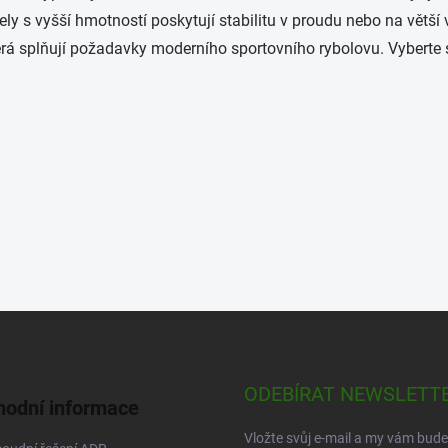
á
ly s vyšší hmotností poskytují stabilitu v proudu nebo na větší
d
á splňují požadavky moderního sportovního rybolovu. Vyberte si
a
c
í
p
r
v
k
y
v
ý
p
i
s
u
ODEBÍRAT NEWSLETT
odní informace
Vložte svůj e-mail a my vám bud