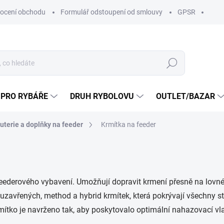
ocení obchodu
Formulář odstoupení od smlouvy
GPSR
Hledat
 PRO RYBÁŘE
DRUH RYBOLOVU
OUTLET/BAZAR
uterie a doplňky na feeder
Krmítka na feeder
eederového vybavení. Umožňují dopravit krmení přesně na lovné
, uzavřených, method a hybrid krmítek, která pokrývají všechny 
mítko je navrženo tak, aby poskytovalo optimální nahazovací vlas