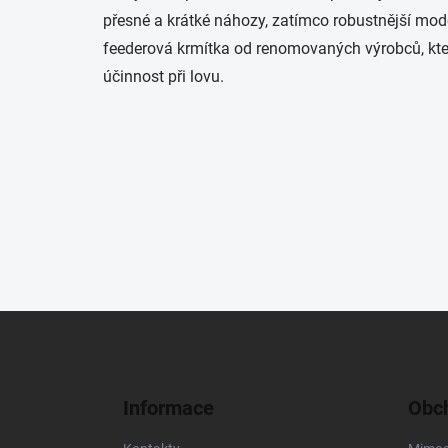
přesné a krátké náhozy, zatímco robustnější mode
feederová krmítka od renomovaných výrobců, kter
účinnost při lovu.
Z
á
p
a
Informace
Obch
t
í