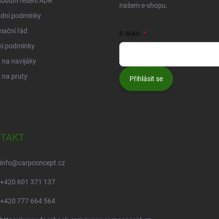
oudní řešení ADR
našem e-shopu.
dní podmínky
mační řád
E-MAIL
ní podmínky
na navijáky
 na pruty
Přihlásit se
TAKT
info
@
carpconcept.cz
+420 601 371 137
+420 777 664 564