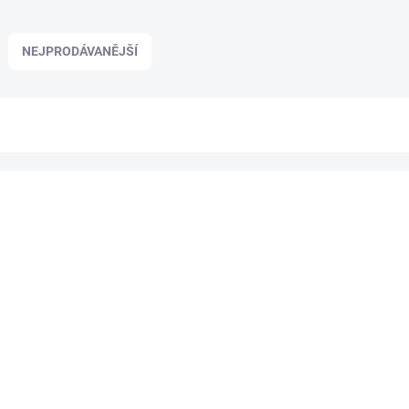
NEJPRODÁVANĚJŠÍ
TIP
CH-P0050145