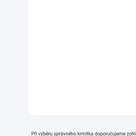
SKLADEM
(>5 KS)
Preston Krmítko ICS Distance Method
Feeders
98 Kč
Detail
/ ks
Při výběru správného krmítka doporučujeme zohl