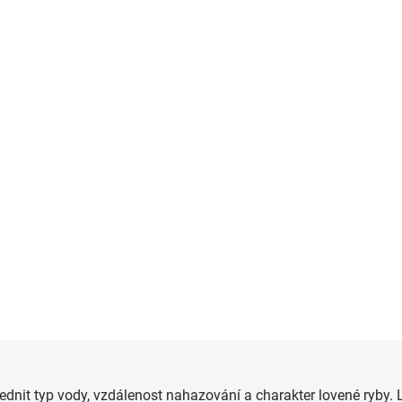
SKLADEM
(4 KS)
Preston Krmítko ICS IN-LINE Dura
Flat Method - large
85 Kč
od
Detail
/ ks
O
v
ednit typ vody, vzdálenost nahazování a charakter lovené ryby
l