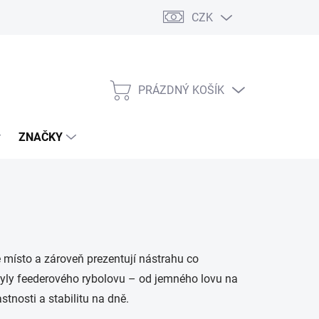
CZK
PRÁZDNÝ KOŠÍK
NÁKUPNÍ
KOŠÍK
ZNAČKY
 místo a zároveň prezentují nástrahu co
styly feederového rybolovu – od jemného lovu na
tnosti a stabilitu na dně.