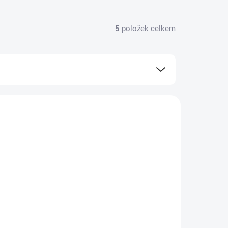
5
položek celkem
CH-P0050152