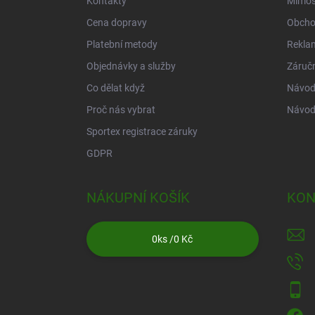
Kontakty
Mimos
Cena dopravy
Obcho
Platební metody
Rekla
Objednávky a služby
Záruč
Co dělat když
Návod 
Proč nás vybrat
Návod
Sportex registrace záruky
GDPR
NÁKUPNÍ KOŠÍK
KON
0
ks /
0 Kč