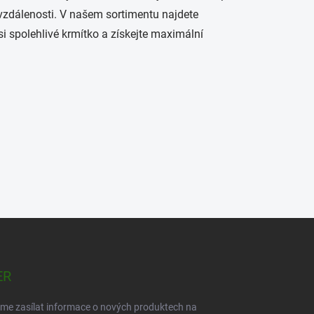
 vzdálenosti. V našem sortimentu najdete
 spolehlivé krmítko a získejte maximální
ER
eme zasílat informace o nových produktech na