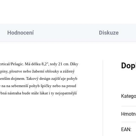
Hodnocení
Diskuze
Dop
ertical/Pelagic. Má délku 8,2″, tedy 21 cm. Díky
 šupiny, ploutve nebo žaberní oblouky a zúžený
menším dojmem. Takový design zajišťuje pohyb
uje na na sebemenší pohyb špičky nebo na proud
á nástraha bude stále lákat i ty nejopatrnější
Katego
Hmotn
EAN
: