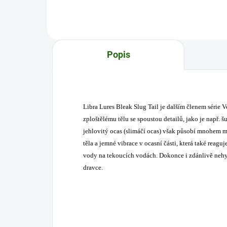
Popis
Libra Lures Bleak Slug Tail je dalším členem série V
zploštělému tělu se spoustou detailů, jako je např.
jehlovitý ocas (slimáčí ocas) však působí mnohem 
těla a jemné vibrace v ocasní části, která také reag
vody na tekoucích vodách. Dokonce i zdánlivě nehybn
dravce.