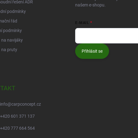
oudní řešení ADR
našem e-shopu.
dní podmínky
mační řád
E-MAIL
ní podmínky
na navijáky
 na pruty
Přihlásit se
TAKT
info
@
carpconcept.cz
+420 601 371 137
+420 777 664 564