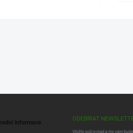
ODEBÍRAT NEWSLETT
odní informace
Vložte svůj e-mail a my vám bud