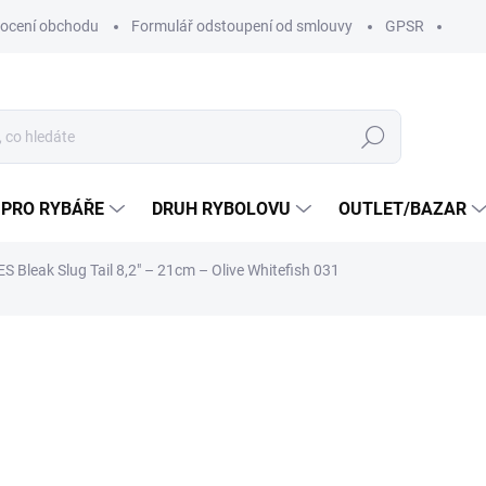
ocení obchodu
Formulář odstoupení od smlouvy
GPSR
Hledat
 PRO RYBÁŘE
DRUH RYBOLOVU
OUTLET/BAZAR
 Bleak Slug Tail 8,2″ – 21cm – Olive Whitefish 031
ní
ZNAČKA:
LIBRA LURES
135 Kč
/ ks
111,57 Kč bez DPH
Měrná
SKLADEM
(2 KS)
cena: