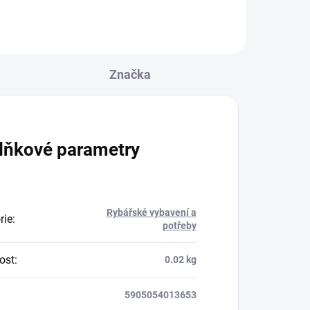
Značka
lňkové parametry
Rybářské vybavení a
rie
:
potřeby
ost
:
0.02 kg
5905054013653