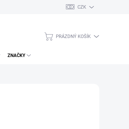
CZK
PRÁZDNÝ KOŠÍK
NÁKUPNÍ
KOŠÍK
ZNAČKY