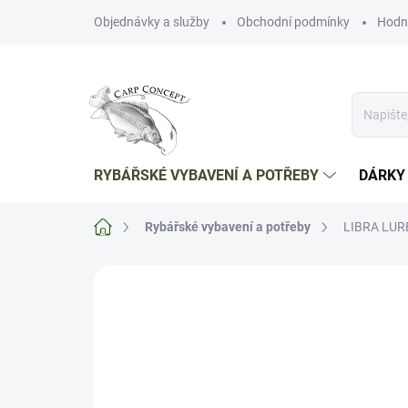
Přejít
Objednávky a služby
Obchodní podmínky
Hodn
na
obsah
RYBÁŘSKÉ VYBAVENÍ A POTŘEBY
DÁRKY
Domů
Rybářské vybavení a potřeby
LIBRA LURES
Neohodnoceno
Podrobnosti hodnoce