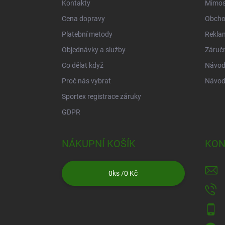
Kontakty
Mimos
Cena dopravy
Obcho
Platební metody
Rekla
Objednávky a služby
Záruč
Co dělat když
Návod 
Proč nás vybrat
Návod
Sportex registrace záruky
GDPR
NÁKUPNÍ KOŠÍK
KON
0
ks /
0 Kč