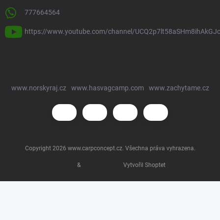
777664564
https://www.youtube.com/channel/UCQ2p7lt58aSHm8ihAkGJ
www.norskyraj.cz
www.hasvagcamp.com
www.zachytame.cz
Copyright 2026
www.carpconcept.cz
. Všechna práva vyhrazena.
&
Vytvořil Shoptet