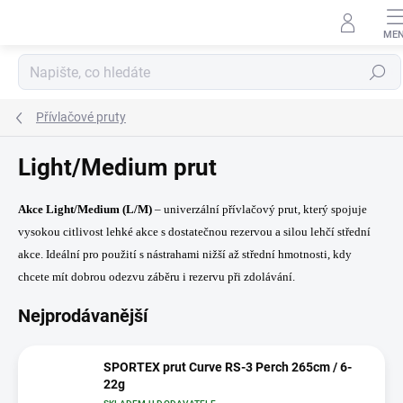
Přejít
na
obsah
Hledat
Přívlačové pruty
Light/Medium prut
Akce Light/Medium (L/M)
– univerzální přívlačový prut, který spojuje
vysokou citlivost lehké akce s dostatečnou rezervou a silou lehčí střední
akce. Ideální pro použití s nástrahami nižší až střední hmotnosti, kdy
chcete mít dobrou odezvu záběru i rezervu při zdolávání.
Nejprodávanější
SPORTEX prut Curve RS-3 Perch 265cm / 6-
22g