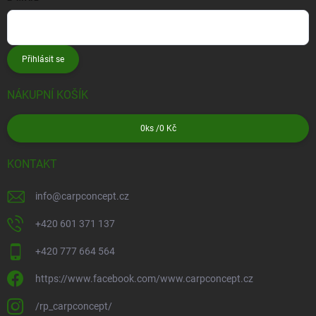
Přihlásit se
NÁKUPNÍ KOŠÍK
0
ks /
0 Kč
KONTAKT
info
@
carpconcept.cz
+420 601 371 137
+420 777 664 564
https://www.facebook.com/www.carpconcept.cz
/rp_carpconcept/