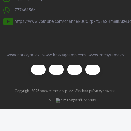
777664564
https://www.youtube.com/channel/UCQ2p7lt58aSHm8ihAkGJ
www.norskyraj.cz
www.hasvagcamp.com
www.zachytame.cz
Copyright 2026
www.carpconcept.cz
. Všechna práva vyhrazena.
&
Vytvořil Shoptet