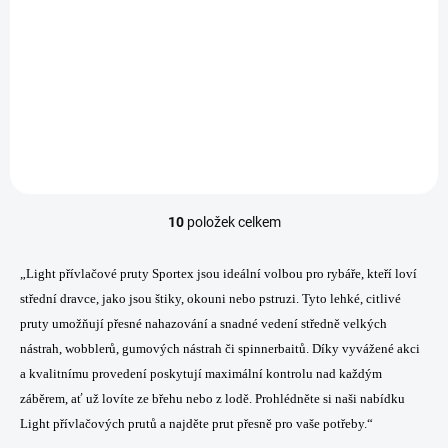
SKLADEM NA PRODEJNĚ
(1 KS)
SPORTEX prut Curve RS-3 Perch 215cm / 4-14g
3 835 Kč
/ ks
Do košíku
10
položek celkem
O
v
l
„Light přívlačové pruty Sportex jsou ideální volbou pro rybáře, kteří loví
á
střední dravce, jako jsou štiky, okouni nebo pstruzi. Tyto lehké, citlivé
d
a
pruty umožňují přesné nahazování a snadné vedení středně velkých
c
nástrah, wobblerů, gumových nástrah či spinnerbaitů. Díky vyvážené akci
í
a kvalitnímu provedení poskytují maximální kontrolu nad každým
p
záběrem, ať už lovíte ze břehu nebo z lodě. Prohlédněte si naši nabídku
r
v
Light přívlačových prutů a najděte prut přesně pro vaše potřeby.“
k