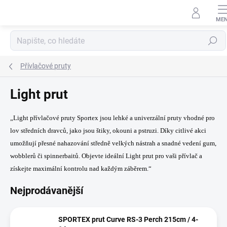
Přejít
na
obsah
Hledat
Přívlačové pruty
Light prut
„Light přívlačové pruty Sportex jsou lehké a univerzální pruty vhodné pro
lov středních dravců, jako jsou štiky, okouni a pstruzi. Díky citlivé akci
umožňují přesné nahazování středně velkých nástrah a snadné vedení gum,
wobblerů či spinnerbaitů. Objevte ideální Light prut pro vaši přívlač a
získejte maximální kontrolu nad každým záběrem.“
Nejprodávanější
SPORTEX prut Curve RS-3 Perch 215cm / 4-