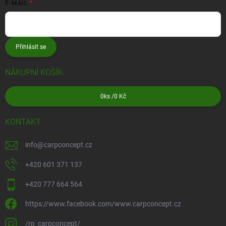
E-MAIL
Přihlásit se
NÁKUPNÍ KOŠÍK
0
ks /
0 Kč
KONTAKT
info
@
carpconcept.cz
+420 601 371 137
+420 777 664 564
https://www.facebook.com/www.carpconcept.cz
/rp_carpconcept/