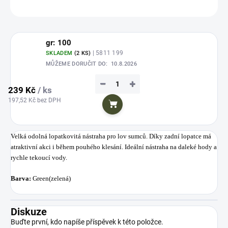
ZEPTAT SE
HLÍDAT
Uložit
gr: 100
| 5811 199
SKLADEM
(2 KS)
MŮŽEME DORUČIT DO:
10.8.2026
−
+
239 Kč
/ ks
197,52 Kč bez DPH
Do košíku
Velká odolná lopatkovitá nástraha pro lov sumců. Díky zadní lopatce má
atraktivní akci i během pouhého klesání. Ideální nástraha na daleké hody a
rychle tekoucí vody.
Barva:
Green(zelená)
Diskuze
Buďte první, kdo napíše příspěvek k této položce.