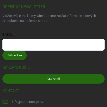
ODEBÍRAT NEWSLETTER
Vložte svůj e-mail a my vám budeme zasílat informace o nových
produktech na našem e-shopu.
E-MAIL
Přihlásit se
NÁKUPNÍ KOŠÍK
0
ks /
0 Kč
KONTAKT
info
@
carpconcept.cz