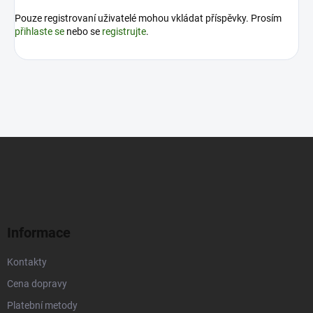
Pouze registrovaní uživatelé mohou vkládat příspěvky. Prosím
přihlaste se
nebo se
registrujte
.
Z
á
p
a
t
í
Informace
Kontakty
Cena dopravy
Platební metody