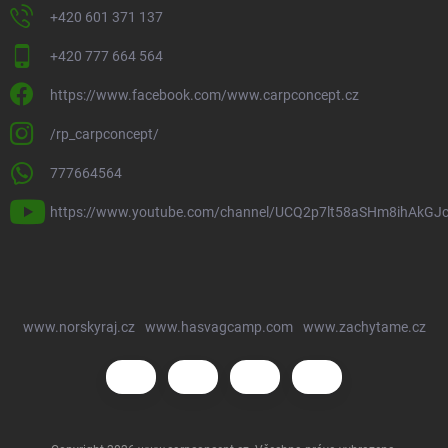
+420 601 371 137
+420 777 664 564
https://www.facebook.com/www.carpconcept.cz
/rp_carpconcept/
777664564
https://www.youtube.com/channel/UCQ2p7lt58aSHm8ihAkGJ
www.norskyraj.cz
www.hasvagcamp.com
www.zachytame.cz