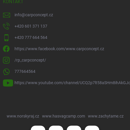
KONTAKT
info
@
carpconcept.cz
+420 601 371 137
+420 777 664 564
https://www.facebook.com/www.carpconcept.cz
/rp_carpconcept/
777664564
https://www.youtube.com/channel/UCQ2p7lt58aSHm8ihAkGJ
www.norskyraj.cz
www.hasvagcamp.com
www.zachytame.cz