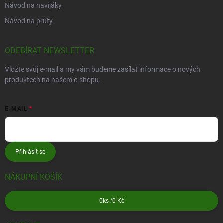
Návod na navijáky
Návod na pruty
ODEBÍRAT NEWSLETTER
Vložte svůj e-mail a my vám budeme zasílat informace o nových
produktech na našem e-shopu.
E-MAIL
Přihlásit se
NÁKUPNÍ KOŠÍK
0
ks /
0 Kč