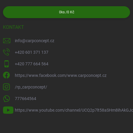
0
ks /
0 Kč
KONTAKT
info
@
carpconcept.cz
+420 601 371 137
+420 777 664 564
https://www.facebook.com/www.carpconcept.cz
/rp_carpconcept/
777664564
https://www.youtube.com/channel/UCQ2p7lt58aSHm8ihAkGJ