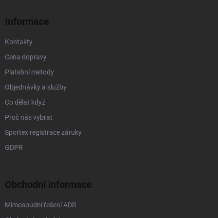
t
í
Informace
Kontakty
Cena dopravy
Platební metody
Objednávky a služby
Co dělat když
Proč nás vybrat
Sportex registrace záruky
GDPR
Obchodní informace
Mimosoudní řešení ADR