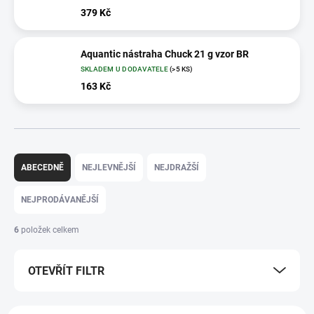
379 Kč
Aquantic nástraha Chuck 21 g vzor BR
SKLADEM U DODAVATELE
(>5 KS)
163 Kč
Ř
a
ABECEDNĚ
NEJLEVNĚJŠÍ
NEJDRAŽŠÍ
z
e
NEJPRODÁVANĚJŠÍ
n
í
6
položek celkem
p
r
OTEVŘÍT FILTR
o
d
u
V