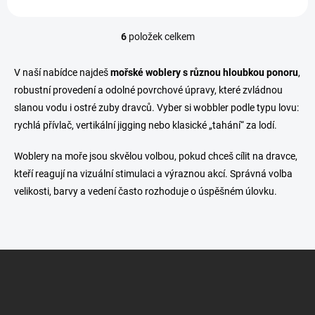
6
položek celkem
O
v
l
V naší nabídce najdeš
mořské woblery s různou hloubkou ponoru
,
á
robustní provedení a odolné povrchové úpravy, které zvládnou
d
slanou vodu i ostré zuby dravců. Vyber si wobbler podle typu lovu:
a
c
rychlá přívlač, vertikální jigging nebo klasické „tahání“ za lodí.
í
p
Woblery na moře jsou skvělou volbou, pokud chceš cílit na dravce,
r
kteří reagují na vizuální stimulaci a výraznou akcí. Správná volba
v
k
velikosti, barvy a vedení často rozhoduje o úspěšném úlovku.
y
v
ý
p
Z
i
s
á
u
p
a