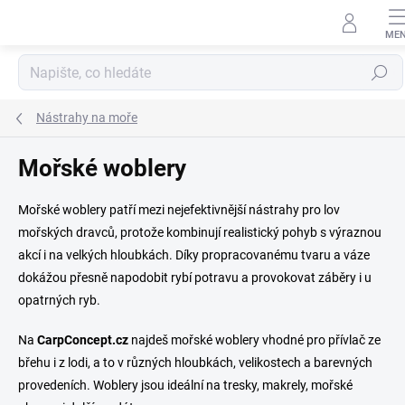
Přejít
na
obsah
Hledat
Nástrahy na moře
Mořské woblery
Mořské woblery patří mezi nejefektivnější nástrahy pro lov
mořských dravců, protože kombinují realistický pohyb s výraznou
akcí i na velkých hloubkách. Díky propracovanému tvaru a váze
dokážou přesně napodobit rybí potravu a provokovat záběry i u
opatrných ryb.
Na
CarpConcept.cz
najdeš mořské woblery vhodné pro přívlač ze
břehu i z lodi, a to v různých hloubkách, velikostech a barevných
provedeních. Woblery jsou ideální na tresky, makrely, mořské