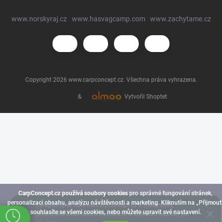
www.norskyraj.cz
www.hasvagcamp.com
www.zachytame.cz
Copyright 2026
www.carpconcept.cz
. Všechna práva vyhrazena.
&
Vytvořil Shoptet
CarpConcept.cz používá soubory cookies
pro správné fungování stránek,
personalizaci obsahu, analýzu návštěvnosti a marketing. Kliknutím na „Přijmout
Zaregistruj se na www.carpconcept.cz a získej slevy,
souhlasíte se všemi cookies, nebo můžete upravit své nastavení.
přednostní informace o novinkách a speciální nabídky jen