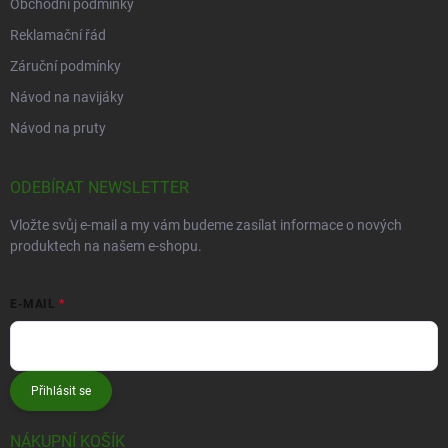
Obchodní podmínky
Reklamační řád
Záruční podmínky
Návod na navijáky
Návod na pruty
ODEBÍRAT NEWSLETTER
Vložte svůj e-mail a my vám budeme zasílat informace o nových
produktech na našem e-shopu.
E-MAIL
Přihlásit se
NÁKUPNÍ KOŠÍK