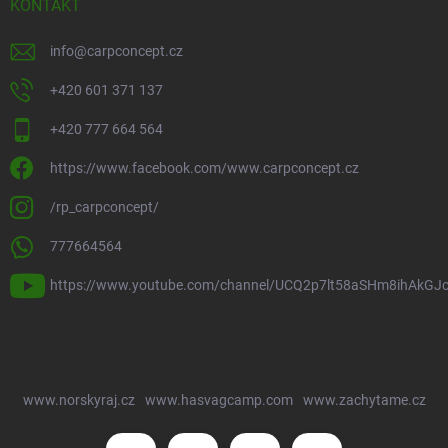
KONTAKT
info
@
carpconcept.cz
+420 601 371 137
+420 777 664 564
https://www.facebook.com/www.carpconcept.cz
/rp_carpconcept/
777664564
https://www.youtube.com/channel/UCQ2p7lt58aSHm8ihAkGJ
www.norskyraj.cz
www.hasvagcamp.com
www.zachytame.cz