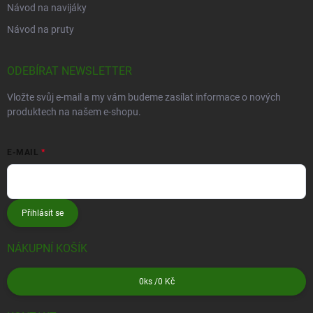
Návod na navijáky
Návod na pruty
ODEBÍRAT NEWSLETTER
Vložte svůj e-mail a my vám budeme zasílat informace o nových
produktech na našem e-shopu.
E-MAIL
Přihlásit se
NÁKUPNÍ KOŠÍK
0
ks /
0 Kč