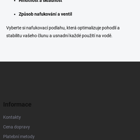
Hmotnost a skladnost
Způsob nafukování a ventil
Vyberte si nafukovací podlahu, která optimalizuje pohodlí a
stabilitu vašeho člunu a usnadní každé použití na vodě.
Z
á
p
a
t
í
Informace
Kontakty
Cena dopravy
Platební metody