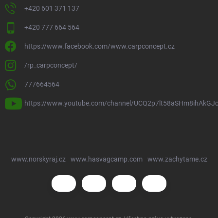
+420 601 371 137
+420 777 664 564
https://www.facebook.com/www.carpconcept.cz
/rp_carpconcept/
777664564
https://www.youtube.com/channel/UCQ2p7lt58aSHm8ihAkGJ
www.norskyraj.cz
www.hasvagcamp.com
www.zachytame.cz