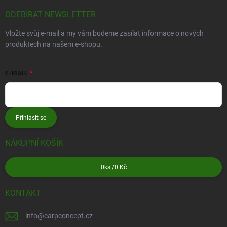
ODEBÍRAT NEWSLETTER
Vložte svůj e-mail a my vám budeme zasílat informace o nových
produktech na našem e-shopu.
E-MAIL
Přihlásit se
NÁKUPNÍ KOŠÍK
0
ks /
0 Kč
KONTAKT
info
@
carpconcept.cz