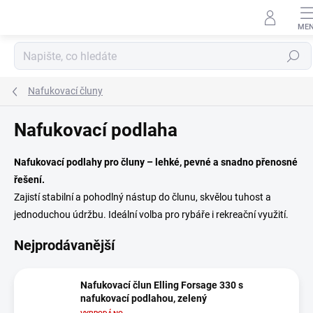
Přejít
na
obsah
Hledat
Nafukovací čluny
Nafukovací podlaha
Nafukovací podlahy pro čluny – lehké, pevné a snadno přenosné
řešení.
Zajistí stabilní a pohodlný nástup do člunu, skvělou tuhost a
jednoduchou údržbu. Ideální volba pro rybáře i rekreační využití.
Nejprodávanější
Nafukovací člun Elling Forsage 330 s
nafukovací podlahou, zelený