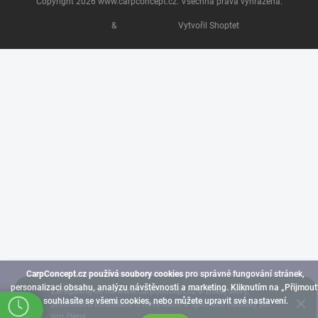
Copyright 2026
www.carpconcept.cz
. Všechna práva vyhrazena.
&
Vytvořil Shoptet
CarpConcept.cz používá soubory cookies
pro správné fungování stránek,
personalizaci obsahu, analýzu návštěvnosti a marketing. Kliknutím na „Přijmout
Zaregistruj se na www.carpconcept.cz a získej slevy,
souhlasíte se všemi cookies, nebo můžete upravit své nastavení.
přednostní informace o novinkách a speciální nabídky jen
pro členy.