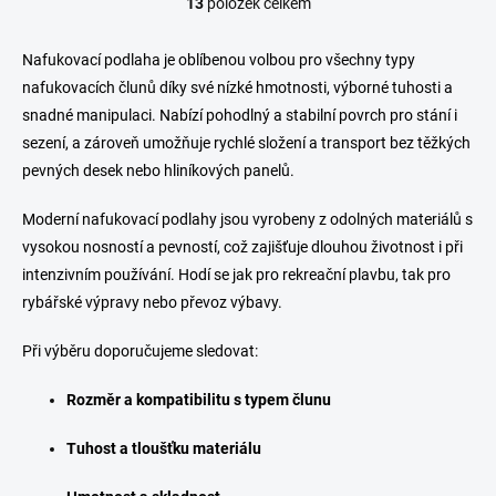
13
položek celkem
O
v
l
Nafukovací podlaha je oblíbenou volbou pro všechny typy
á
nafukovacích člunů díky své nízké hmotnosti, výborné tuhosti a
d
snadné manipulaci. Nabízí pohodlný a stabilní povrch pro stání i
a
c
sezení, a zároveň umožňuje rychlé složení a transport bez těžkých
í
pevných desek nebo hliníkových panelů.
p
r
Moderní nafukovací podlahy jsou vyrobeny z odolných materiálů s
v
k
vysokou nosností a pevností, což zajišťuje dlouhou životnost i při
y
intenzivním používání. Hodí se jak pro rekreační plavbu, tak pro
v
rybářské výpravy nebo převoz výbavy.
ý
p
i
Při výběru doporučujeme sledovat:
s
u
Rozměr a kompatibilitu s typem člunu
Tuhost a tloušťku materiálu