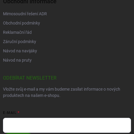
Obchodní informace
Mimosoudní řešení ADR
Obchodní podmínky
Reklamační řád
Záruční podmínky
Návod na navijáky
Návod na pruty
ODEBÍRAT NEWSLETTER
Vložte svůj e-mail a my vám budeme zasílat informace o nových
produktech na našem e-shopu.
E-MAIL