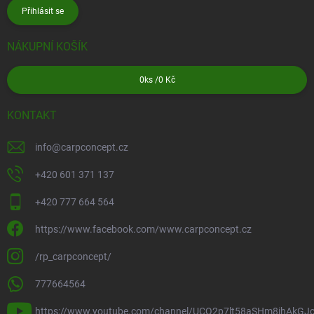
Přihlásit se
NÁKUPNÍ KOŠÍK
0
ks /
0 Kč
KONTAKT
info
@
carpconcept.cz
+420 601 371 137
+420 777 664 564
https://www.facebook.com/www.carpconcept.cz
/rp_carpconcept/
777664564
https://www.youtube.com/channel/UCQ2p7lt58aSHm8ihAkGJ