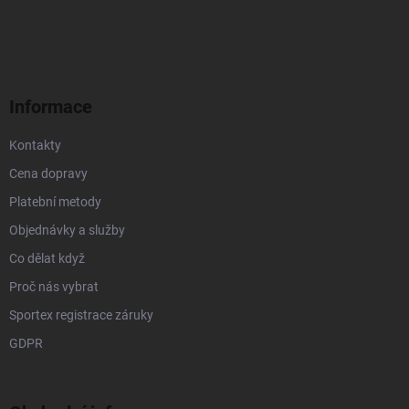
á
p
a
t
í
Informace
Kontakty
Cena dopravy
Platební metody
Objednávky a služby
Co dělat když
Proč nás vybrat
Sportex registrace záruky
GDPR