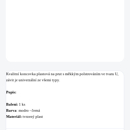
−
+
Přidat do košíku
Kvalitní koncovka plastová na prut s měkkým polstrováním v
e tvaru U,
z
ávit je univerzální ze všemi typy.
DETAILNÍ INFORMACE
ZEPTAT SE
HLÍDAT
Uložit
Kvalitní koncovka plastová na prut s měkkým polstrováním v
e tvaru U,
z
ávit je univerzální ze všemi typy.
Popis:
Balení:
1 ks
Barva
: modro - černá
Materiál:
tvrzený plast