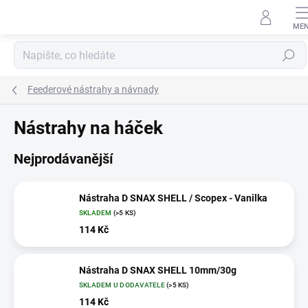
Přejít
na
obsah
Hledat
Feederové nástrahy a návnady
Nástrahy na háček
Nejprodávanější
Nástraha D SNAX SHELL / Scopex - Vanilka
SKLADEM
(>5 KS)
114 Kč
Nástraha D SNAX SHELL 10mm/30g
SKLADEM U DODAVATELE
(>5 KS)
114 Kč