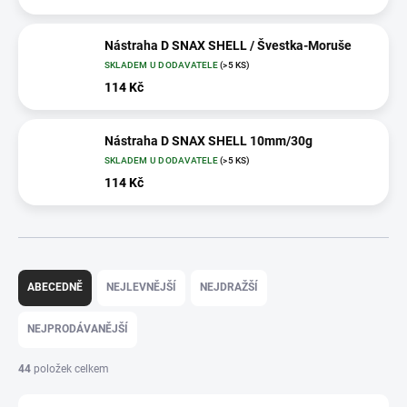
Nástraha D SNAX SHELL / Švestka-Moruše
SKLADEM U DODAVATELE
(>5 KS)
114 Kč
Nástraha D SNAX SHELL 10mm/30g
SKLADEM U DODAVATELE
(>5 KS)
114 Kč
Ř
a
ABECEDNĚ
NEJLEVNĚJŠÍ
NEJDRAŽŠÍ
z
e
NEJPRODÁVANĚJŠÍ
n
í
44
položek celkem
p
r