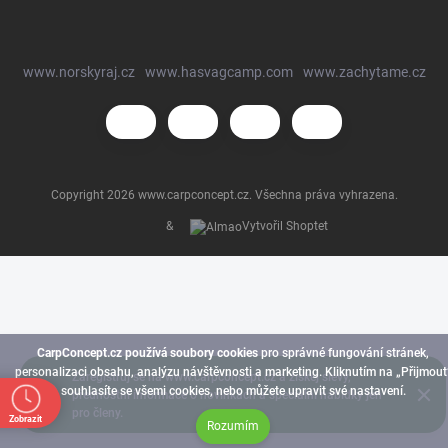
www.norskyraj.cz
www.hasvagcamp.com
www.zachytame.cz
Copyright 2026
www.carpconcept.cz
. Všechna práva vyhrazena.
&
Vytvořil Shoptet
CarpConcept.cz používá soubory cookies
pro správné fungování stránek,
personalizaci obsahu, analýzu návštěvnosti a marketing. Kliknutím na „Přijmout
Zaregistruj se na www.carpconcept.cz a získej slevy,
souhlasíte se všemi cookies, nebo můžete upravit své nastavení.
přednostní informace o novinkách a speciální nabídky jen
pro členy.
Zobrazit
Rozumím