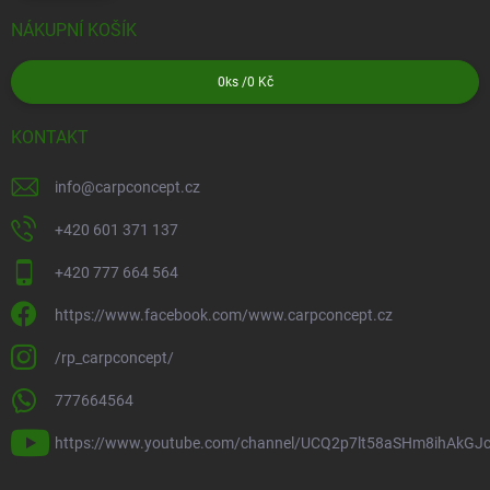
NÁKUPNÍ KOŠÍK
0
ks /
0 Kč
KONTAKT
info
@
carpconcept.cz
+420 601 371 137
+420 777 664 564
https://www.facebook.com/www.carpconcept.cz
/rp_carpconcept/
777664564
https://www.youtube.com/channel/UCQ2p7lt58aSHm8ihAkGJ