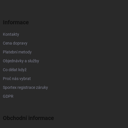
a
t
í
Informace
Kontakty
Cena dopravy
Platební metody
Objednávky a služby
Co dělat když
Proč nás vybrat
Sportex registrace záruky
GDPR
Obchodní informace