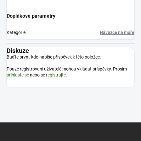
Doplňkové parametry
Kategorie
:
Návazce na moře
Diskuze
Buďte první, kdo napíše příspěvek k této položce.
Pouze registrovaní uživatelé mohou vkládat příspěvky. Prosím
přihlaste se
nebo se
registrujte
.
Z
á
p