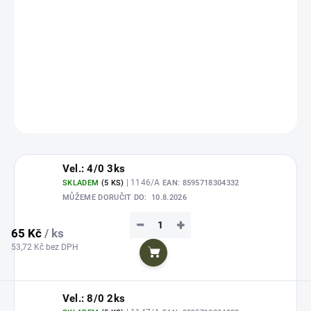
Zvolte variantu
cena:
Kvalitní mořský návazec
ICE fish paprika glitter (trubička)
je
ideální volbou pro cílený lov tresek a dalších mořských dravců.
DETAILNÍ INFORMACE
ZEPTAT SE
HLÍDAT
Uložit
Vel.: 4/0 3ks
| 1146/A
SKLADEM
(5 KS)
EAN:
8595718304332
MŮŽEME DORUČIT DO:
10.8.2026
−
+
65 Kč
/ ks
53,72 Kč bez DPH
Do košíku
Vel.: 8/0 2ks