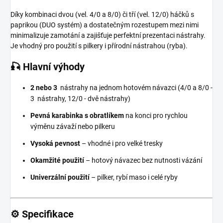
Díky kombinaci dvou (vel. 4/0 a 8/0) či tří (vel. 12/0) háčků s
paprikou (DUO systém) a dostatečným rozestupem mezi nimi
minimalizuje zamotání a zajišťuje perfektní prezentaci nástrahy.
Je vhodný pro použití s pilkery i přírodní nástrahou (ryba).
🎣
Hlavní výhody
2 nebo 3
nástrahy na jednom hotovém návazci (4/0 a 8/0 -
3 nástrahy, 12/0 - dvě nástrahy)
Pevná
karabinka s obratlíkem
na konci pro rychlou
výměnu závaží nebo pilkeru
Vysoká pevnost
– vhodné i pro velké tresky
Okamžité použití
– hotový návazec bez nutnosti vázání
Univerzální použití
– pilker, rybí maso i celé ryby
⚙️
Specifikace