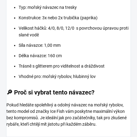
Typ: mořský návazec na tresky
Konstrukce: 3x nebo 2x trubička (paprika)
Velikost háčků: 4/0, 8/0, 12/0 s povrchovou úpravou proti
slané vodě
Síla návazce: 1,00 mm
Délka návazce: 160 cm
Trásně s glitterem pro viditelnost a dráždivost
Vhodné pro: mořský rybolov, hlubinný lov
🔎
Proč si vybrat tento návazec?
Pokud hledáte spolehlivý a odolný návazec na mořský rybolov,
tento model od značky Ice Fish vám poskytne maximální výkon
bez kompromisů. Je ideální jak pro začátečníky, tak pro zkušené
rybáře, kteří chtějí mít jistotu při každém záběru.