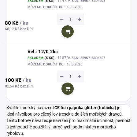
| 1147/A
SKLADEM
(5 KS)
EAN:
8595718304028
MŮŽEME DORUČIT DO:
10.8.2026
−
+
80 Kč
/ ks
66,12 Kč bez DPH
Do košíku
Vel.: 12/0 2ks
| 1187/A
SKLADEM
(5 KS)
EAN:
8595718304325
MŮŽEME DORUČIT DO:
10.8.2026
−
+
100 Kč
/ ks
82,64 Kč bez DPH
Do košíku
Kvalitní mořský návazec
ICE fish paprika glitter (trubička)
je
ideální volbou pro cílený lov tresek a dalších mořských dravců.
Tento hotový návazec je navržen pro maximální účinnost, pevnost
a jednoduché použití i v náročných podmínkách mořského
rybolovu.