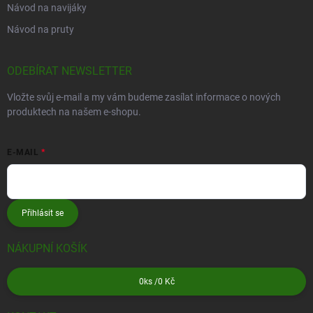
Návod na navijáky
Návod na pruty
ODEBÍRAT NEWSLETTER
Vložte svůj e-mail a my vám budeme zasílat informace o nových
produktech na našem e-shopu.
E-MAIL
Přihlásit se
NÁKUPNÍ KOŠÍK
0
ks /
0 Kč