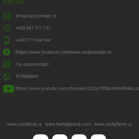
KONTAKT
info
@
carpconcept.cz
+420 601 371 137
+420 777 664 564
https://www.facebook.com/www.carpconcept.cz
/rp_carpconcept/
777664564
https://www.youtube.com/channel/UCQ2p7lt58aSHm8ihAkGJ
www.norskyraj.cz
www.hasvagcamp.com
www.zachytame.cz