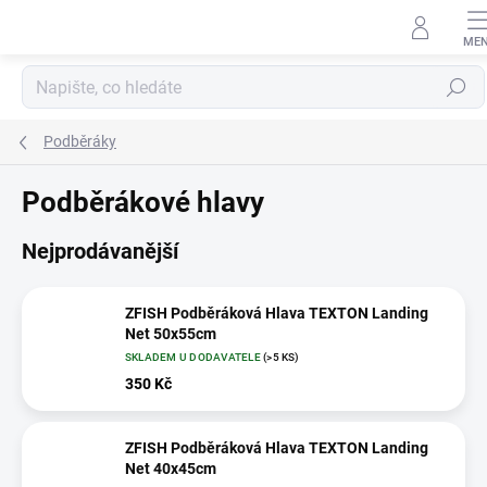
Přejít
na
obsah
Hledat
Podběráky
Podběrákové hlavy
Nejprodávanější
ZFISH Podběráková Hlava TEXTON Landing
Net 50x55cm
SKLADEM U DODAVATELE
(>5 KS)
350 Kč
ZFISH Podběráková Hlava TEXTON Landing
Net 40x45cm