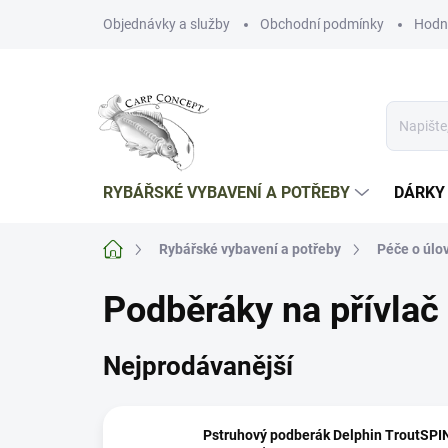
Přejít
Objednávky a služby
Obchodní podmínky
Hodn
na
obsah
RYBÁŘSKÉ VYBAVENÍ A POTŘEBY
DÁRKY
Domů
Rybářské vybavení a potřeby
Péče o úlo
Podběráky na přívlač
Nejprodávanější
Pstruhový podberák Delphin TroutSPI