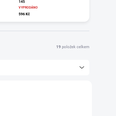
145
VYPRODÁNO
596 Kč
19
položek celkem
FE-503