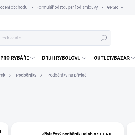
ocení obchodu
Formulář odstoupení od smlouvy
GPSR
Hledat
 PRO RYBÁŘE
DRUH RYBOLOVU
OUTLET/BAZAR
vek
Podběráky
Podběráky na přívlač
N
Přívlačový podběrák Delphin SHORX