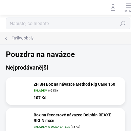
Přejít
na
obsah
Hledat
Tašky, obaly
Pouzdra na navázce
Nejprodávanější
ZFISH Box na návazce Method Rig Case 150
SKLADEM
(>5 KS)
107 Kč
Box na feederové návazce Delphin REAXE
RIGIN maxi
SKLADEM U DODAVATELE
(>5 KS)