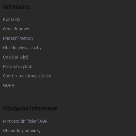
ý
í
p
Informace
i
s
Kontakty
u
Cena dopravy
Platební metody
Objednávky a služby
Co dělat když
Proč nás vybrat
Sportex registrace záruky
GDPR
Obchodní informace
Mimosoudní řešení ADR
Obchodní podmínky