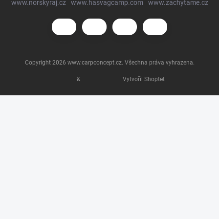
www.norskyraj.cz
www.hasvagcamp.com
www.zachytame.cz
Copyright 2026
www.carpconcept.cz
. Všechna práva vyhrazena.
&
Vytvořil Shoptet