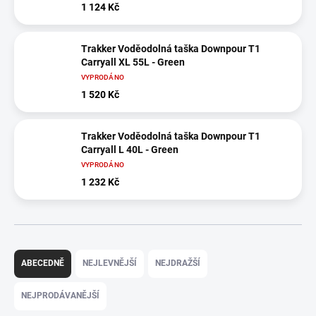
1 124 Kč
Trakker Voděodolná taška Downpour T1
Carryall XL 55L - Green
VYPRODÁNO
1 520 Kč
Trakker Voděodolná taška Downpour T1
Carryall L 40L - Green
VYPRODÁNO
1 232 Kč
Ř
a
ABECEDNĚ
NEJLEVNĚJŠÍ
NEJDRAŽŠÍ
z
e
NEJPRODÁVANĚJŠÍ
n