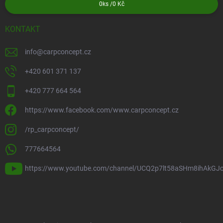
0
ks /
0 Kč
KONTAKT
info
@
carpconcept.cz
+420 601 371 137
+420 777 664 564
https://www.facebook.com/www.carpconcept.cz
/rp_carpconcept/
777664564
https://www.youtube.com/channel/UCQ2p7lt58aSHm8ihAkGJ