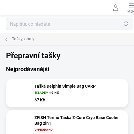
Přejít
na
obsah
Hledat
Tašky, obaly
Přepravní tašky
Nejprodávanější
Taška Delphin Simple Bag CARP
SKLADEM
(>5 KS)
67 Kč
ZFISH Termo Taška Z-Core Cryo Base Cooler
Bag 2in1
VYPRODÁNO