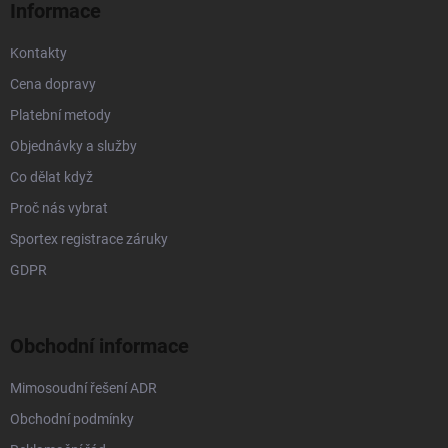
p
Informace
i
s
Kontakty
u
Cena dopravy
Platební metody
Objednávky a služby
Co dělat když
Proč nás vybrat
Sportex registrace záruky
GDPR
Obchodní informace
Mimosoudní řešení ADR
Obchodní podmínky