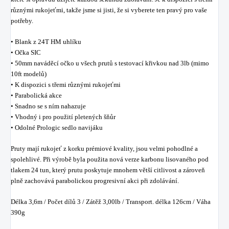
různými rukojeťmi, takže jsme si jisti, že si vyberete ten pravý pro vaše
potřeby.
• Blank z 24T HM uhlíku
• Očka SIC
• 50mm naváděcí očko u všech prutů s testovací křivkou nad 3lb (mimo
10ft modelů)
• K dispozici s třemi různými rukojeťmi
• Parabolická akce
• Snadno se s ním nahazuje
• Vhodný i pro použití pletených šňůr
• Odolné Prologic sedlo navijáku
Pruty mají rukojeť z korku prémiové kvality, jsou velmi pohodlné a
spolehlivé. Při výrobě byla použita nová verze karbonu lisovaného pod
tlakem 24 tun, který prutu poskytuje mnohem větší citlivost a zároveň
plně zachovává parabolickou progresivní akci při zdolávání.
Délka 3,6m / Počet dílů 3 / Zátěž 3,00lb / Transport. délka 126cm / Váha
390g