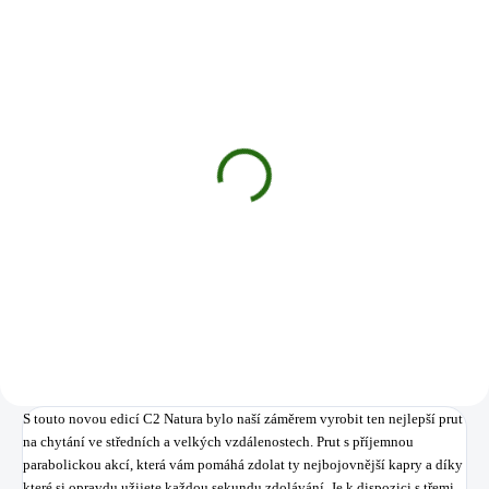
SKLADEM
(4 KS)
Rohatinka Prologic Rod
Mate
199 Kč
Do košíku
S touto novou edicí C2 Natura bylo naší záměrem vyrobit ten nejlepší prut
na chytání ve středních a velkých vzdálenostech. Prut s příjemnou
parabolickou akcí, která vám pomáhá zdolat ty nejbojovnější kapry a díky
které si opravdu užijete každou sekundu zdolávání. Je k dispozici s třemi