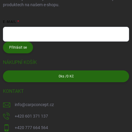
produktech na našem e-shopu.
E-MAIL
Přihlásit se
NÁKUPNÍ KOŠÍK
0
ks /
0 Kč
KONTAKT
info
@
carpconcept.cz
+420 601 371 137
+420 777 664 564