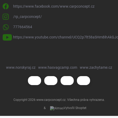
https://www.facebook.com/www.carpconcept.cz
/rp_carpconcept/
777664564
https://www.youtube.com/channel/UCQ2p7lt58aSHm8ihAkGJ
www.norskyraj.cz
www.hasvagcamp.com
www.zachytame.cz
Copyright 2026
www.carpconcept.cz
. Všechna práva vyhrazena.
&
Vytvořil Shoptet