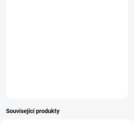
12.8.2026
MOŽNOSTI
DORUČENÍ
−
+
Přidat do košíku
Pruty mají rukojeť z korku prémiové kvality, jsou velmi pohodlné a
spolehlivé. Při výrobě byla použita nová verze karbonu lisovaného pod
tlakem 24 tun, který prutu poskytuje mnohem větší citlivost a zároveň plně
zachovává parabolickou progresivní akci při zdolávání.
DETAILNÍ INFORMACE
ZEPTAT SE
HLÍDAT
Uložit
Související produkty
AKCE
55021