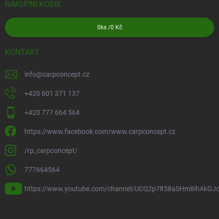
NÁKUPNÍ KOŠÍK
0
ks /
0 Kč
KONTAKT
info
@
carpconcept.cz
+420 601 371 137
+420 777 664 564
https://www.facebook.com/www.carpconcept.cz
/rp_carpconcept/
777664564
https://www.youtube.com/channel/UCQ2p7lt58aSHm8ihAkGJ