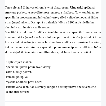
Tato splétaná šňůra vás ohromí svými vlastnostmi. Ultra úzká splétaná
struktura poskytuje neuvěřitelnost jemnost a hladkost. To v kombinaci se
speciálním procesem mazání vrchní vrstvy dává velice homogenní šňůru
s malým průměrem. Dostupná v baleních 400m a 1200m. Je ideální na
chytání v extrémních vzdálenostech.
Specifická strukturu 8 vláken kombinovaná se speciální povrchovou
úpravou také výrazně zvyšuje odolnost proti oděru, takže je vhodná i pro
lov v silně závadových vodách. Kombinace vláken s vysokou hustotou,
úzkou pletenou strukturou a speciální povrchovou úpravou dělá tuto šňůru
skoro stejně těžkou jako monofilní vlasce, takže se i pomalu potápí.
-8 spletených vláken
-Speciální úprava povrchové vrstvy
-Ultra hladký povrch
-Pomalu potápivá
-Vysoká odolnost proti oděru
-Patentovaná kamufláž Mimicry Jungle s odstíny tmavě hnědé a zelené
-Jednoduše se váže