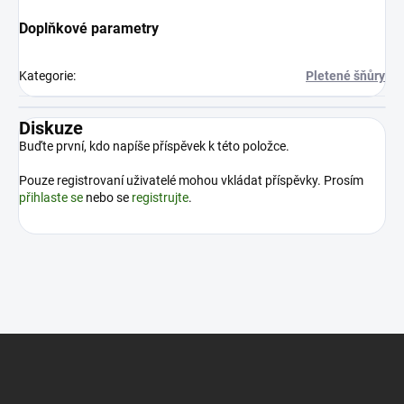
Doplňkové parametry
Kategorie
:
Pletené šňůry
Diskuze
Buďte první, kdo napíše příspěvek k této položce.
Pouze registrovaní uživatelé mohou vkládat příspěvky. Prosím
přihlaste se
nebo se
registrujte
.
Z
á
p
a