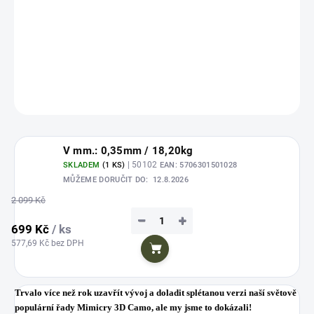
Trvalo více než rok uzavřít vývoj a doladit splétanou verzi naší světově
populární řady Mimicry 3D Camo, ale my jsme to dokázali!
DETAILNÍ INFORMACE
ZEPTAT SE
HLÍDAT
Uložit
V mm.: 0,35mm / 18,20kg
| 50102
SKLADEM
(1 KS)
EAN:
5706301501028
MŮŽEME DORUČIT DO:
12.8.2026
2 099 Kč
−
+
699 Kč
/ ks
577,69 Kč bez DPH
Do košíku
Trvalo více než rok uzavřít vývoj a doladit splétanou verzi naší světově
populární řady Mimicry 3D Camo, ale my jsme to dokázali!