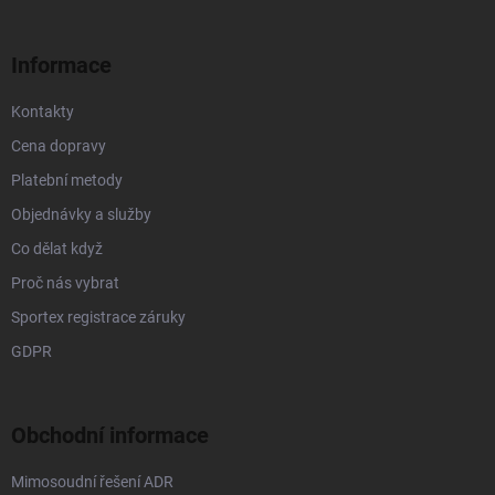
t
í
Informace
Kontakty
Cena dopravy
Platební metody
Objednávky a služby
Co dělat když
Proč nás vybrat
Sportex registrace záruky
GDPR
Obchodní informace
Mimosoudní řešení ADR