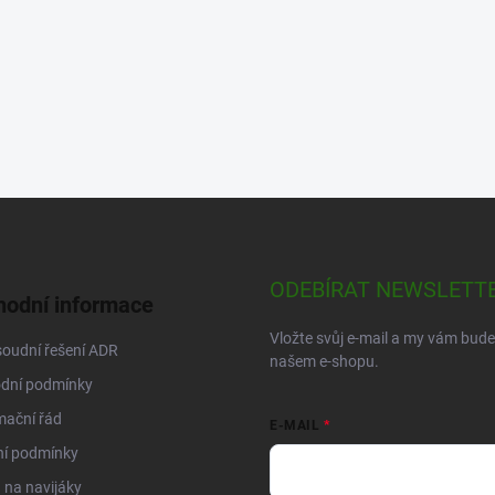
ODEBÍRAT NEWSLETT
odní informace
Vložte svůj e-mail a my vám bud
oudní řešení ADR
našem e-shopu.
dní podmínky
mační řád
E-MAIL
ní podmínky
na navijáky