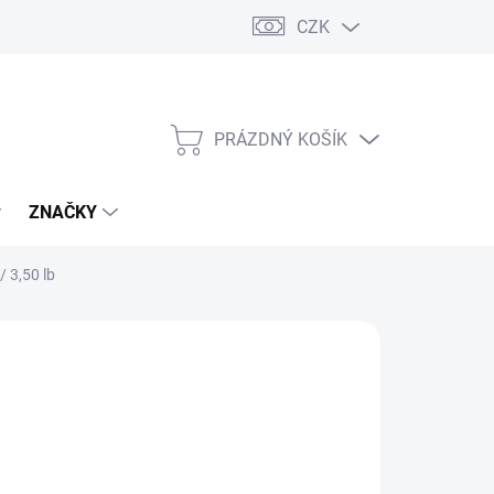
CZK
PRÁZDNÝ KOŠÍK
NÁKUPNÍ
KOŠÍK
ZNAČKY
 3,50 lb
9 Kč
/ ks
(1 KS)