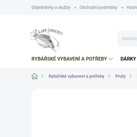
Přejít
Objednávky a služby
Obchodní podmínky
Hodn
na
obsah
RYBÁŘSKÉ VYBAVENÍ A POTŘEBY
DÁRKY
Domů
Rybářské vybavení a potřeby
Pruty
Neohodnoceno
Podrobnosti hodnoce