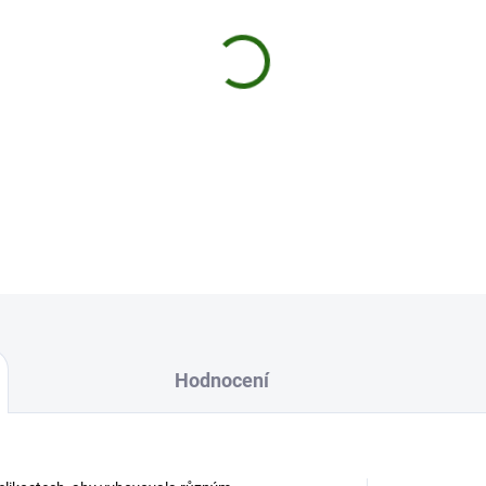
MŮŽEME DORUČIT DO:
11.8.2
−
+
Pruty Prowess Liberty Hybrid 
rozměry svého vybavení.
DETAILNÍ INFORMACE
Uložit
Hodnocení