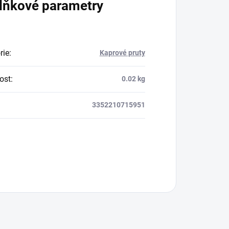
lňkové parametry
rie
:
Kaprové pruty
ost
:
0.02 kg
3352210715951