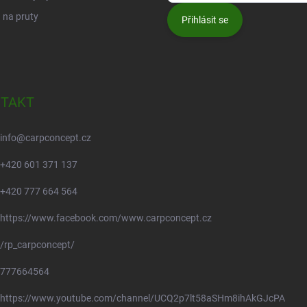
 na pruty
Přihlásit se
TAKT
info
@
carpconcept.cz
+420 601 371 137
+420 777 664 564
https://www.facebook.com/www.carpconcept.cz
/rp_carpconcept/
777664564
https://www.youtube.com/channel/UCQ2p7lt58aSHm8ihAkGJcPA