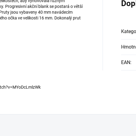
 velikostech, aby vyhovovala různým
Dop
. Progresivní akční blank se postará o větší
u. Pruty jsou vybaveny 40 mm navádecím
ho očka ve velikosti 16 mm. Dokonalý prut
Katego
Hmotn
EAN
:
watch?v=MYoDcLmlzWk