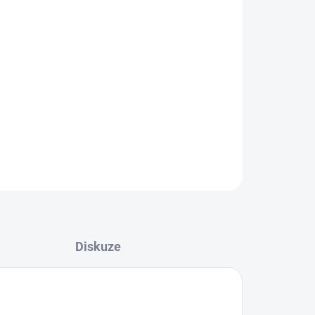
026
MOŽNOSTI DORUČENÍ
Přidat do košíku
byly navrženy pro rybáře, kteří chtějí omezit
ZEPTAT SE
HLÍDAT
Diskuze