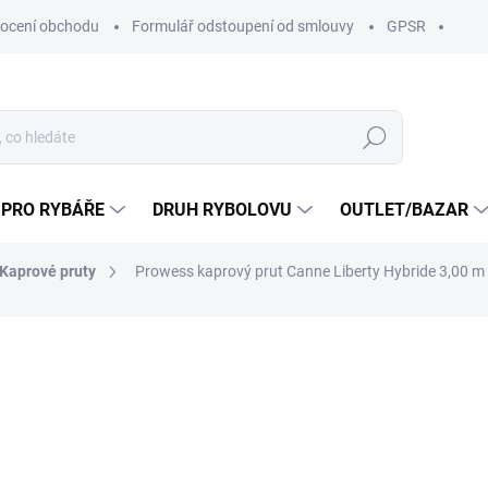
ocení obchodu
Formulář odstoupení od smlouvy
GPSR
Hledat
 PRO RYBÁŘE
DRUH RYBOLOVU
OUTLET/BAZAR
Kaprové pruty
Prowess kaprový prut Canne Liberty Hybride 3,00 m /
ní
ZNAČKA:
PROWESS
2 399 Kč
1 52
1 263,64 Kč bez DPH
Měrná
SKLADEM U DODAVATELE
cena: