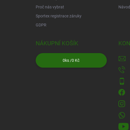
Proč nás vybrat
Návod
Sportex registrace záruky
GDPR
NÁKUPNÍ KOŠÍK
KON
0
ks /
0 Kč