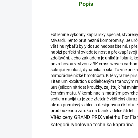
Popis
Extrémně výkonný kaprařský speciál, stvořený 
Mivardi. Tento prut nezná kompromisy. Je urč
většinu rybářů byly dosud nedosažitelné. I p
nabízí perfektní ovladatelnost a překvapí svojí
zdolávání. Jeho základem je unikátní blank, 
povrchovou vrstvou z 3K cross woven carbonu
šokující rychlost, dynamika a síla. To vše při
mimořádně nízké hmotnosti. K té výrazně přis
Titanium RSolution s odlehčeným titanovým r
SIN (silicon nitride) kroužky, zajišťujícími min
černém matu. V kombinaci s matným povrchem
sedlem navijáku je zde zřetelně viditelný důra
ale na prémiový vzhled a designovou čistotu.
prodlouženou záruku na blank v délce 5ti let.
Vítěz ceny GRAND PRIX veletrhu For Fish
kategorii rybolovná technika kaprařina.