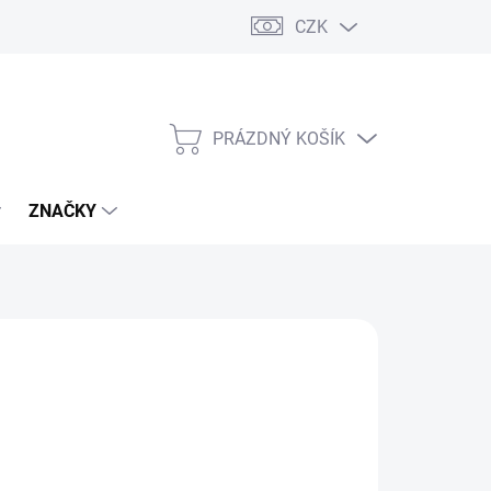
CZK
PRÁZDNÝ KOŠÍK
NÁKUPNÍ
KOŠÍK
ZNAČKY
1 Kč
/ ks
(>5 KS)