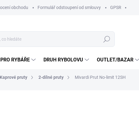
ocení obchodu
Formulář odstoupení od smlouvy
GPSR
Hledat
 PRO RYBÁŘE
DRUH RYBOLOVU
OUTLET/BAZAR
Kaprové pruty
2-dílné pruty
Mivardi Prut No-limit 12SH
ní
ZNAČKA:
MIVARDI
8 490 Kč
7 64
6 314,88 Kč bez DPH
Měrná
SKLADEM U DODAVATELE
cena: