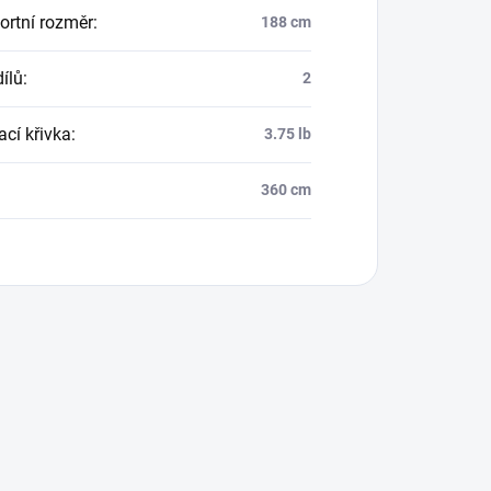
ortní rozměr
:
188 cm
ílů
:
2
ací křivka
:
3.75 lb
360 cm