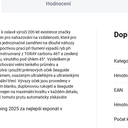
Hodnocení
k oslavě výročí 20ti let existence značky
Dop
en pro nahazování na vzdálenosti, které pro
řes jednoznačné zaměření na dlouhé náhozy
 poctivou prací při tlumení výpadů ryb při
konstruovaný z TORAY carbonu 46T a zesílený
, vinutého pod úhlem 45°. Výsledkem je
Katego
 zachování velmi tenkého průměru a
pívá i použití prémiových oček Seaguide
Hmotn
ámem, osazeným ultralehkými a ultratenkými
imální tření. Vývazy oček jsou provedeny v
 blanku, duplonovou rukojetí a Seaguide
EAN
:
z nejen na maximální kvalitu v každém detailu,
 K tomuto prutu automaticky získáváte
Hmotn
ing 2025 za nejlepší exponát v
Počet 