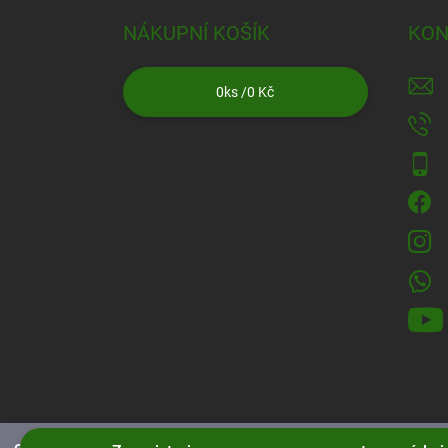
NÁKUPNÍ KOŠÍK
KON
0
ks /
0 Kč