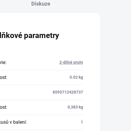
Diskuze
lňkové parametry
rie
:
2-dílné pruty
ost
:
0.02 kg
8595712428737
ost
:
0,383 kg
kusů v balení
:
1