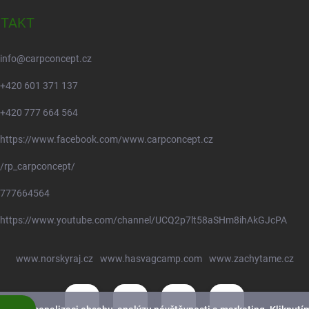
TAKT
info
@
carpconcept.cz
+420 601 371 137
+420 777 664 564
https://www.facebook.com/www.carpconcept.cz
/rp_carpconcept/
777664564
https://www.youtube.com/channel/UCQ2p7lt58aSHm8ihAkGJcPA
www.norskyraj.cz
www.hasvagcamp.com
www.zachytame.cz