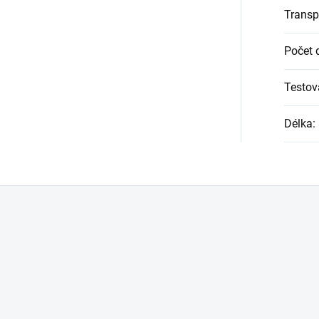
Transp
Počet d
Testov
Délka
: