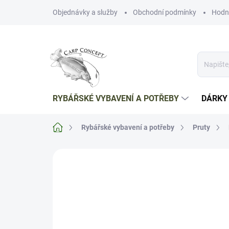
Přejít
Objednávky a služby
Obchodní podmínky
Hodn
na
obsah
RYBÁŘSKÉ VYBAVENÍ A POTŘEBY
DÁRKY
Domů
Rybářské vybavení a potřeby
Pruty
Neohodnoceno
Podrobnosti hodnoce