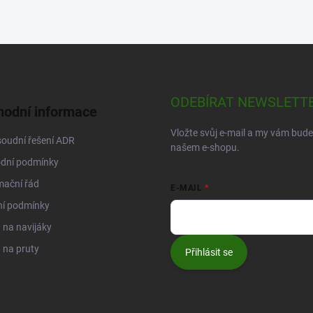
ODEBÍRAT NEWSLETT
odní informace
Vložte svůj e-mail a my vám bud
oudní řešení ADR
našem e-shopu.
dní podmínky
mační řád
E-MAIL
ní podmínky
na navijáky
 na pruty
Přihlásit se