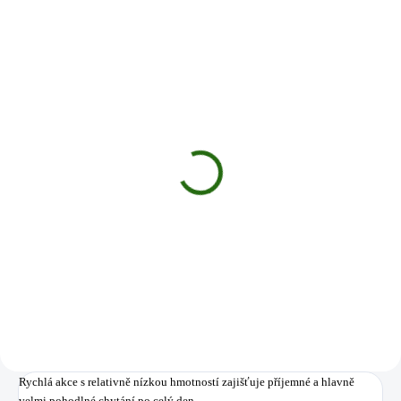
0290040
9790015
SKLADEM
SKLADEM
(2 KS)
(4 KS)
Quantum naviják Fire FD
Quantum Chránič prstu
1040
Casting Protektor black
neoprene
1 699 Kč
149 Kč
Do košíku
Do košíku
Rychlá akce s relativně nízkou hmotností zajišťuje příjemné a hlavně
velmi pohodlné chytání po celý den.