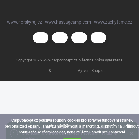
www.norskyraj.cz
www.hasvagcamp.com
www.zachytame.cz
Copyright 2026
www.carpconcept.cz
. Všechna práva vyhrazena.
&
Vytvořil Shoptet
CarpConcept.cz používá soubory cookies
pro správné fungování stránek,
personalizaci obsahu, analýzu návštěvnosti a marketing. Kliknutím na „Přijmout
Zaregistruj se na www.carpconcept.cz a získej slevy,
souhlasíte se všemi cookies, nebo můžete upravit své nastavení.
přednostní informace o novinkách a speciální nabídky jen
pro členy.