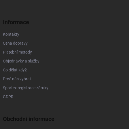
a
t
í
Informace
Kontakty
Cena dopravy
Platební metody
Objednávky a služby
Co dělat když
Proč nás vybrat
Sportex registrace záruky
GDPR
Obchodní informace