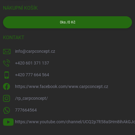
NÁKUPNÍ KOŠÍK
0
ks /
0 Kč
KONTAKT
info
@
carpconcept.cz
+420 601 371 137
+420 777 664 564
https://www.facebook.com/www.carpconcept.cz
/rp_carpconcept/
777664564
https://www.youtube.com/channel/UCQ2p7lt58aSHm8ihAkGJ