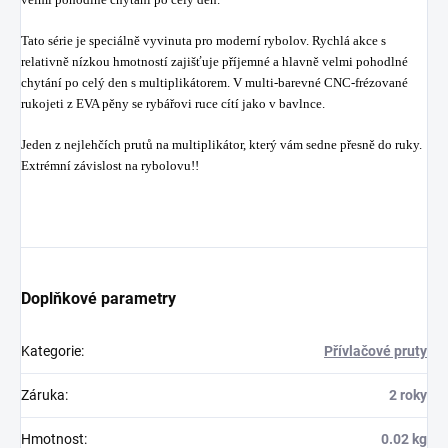
Tato série je speciálně vyvinuta pro moderní rybolov. Rychlá akce s
relativně nízkou hmotností zajišťuje příjemné a hlavně velmi pohodlné
chytání po celý den s multiplikátorem. V multi-barevné CNC-frézované
rukojeti z EVA pěny se rybářovi ruce cítí jako v bavlnce.
Jeden z nejlehčích prutů na multiplikátor, který vám sedne přesně do ruky.
Extrémní závislost na rybolovu!!
Doplňkové parametry
Kategorie
:
Přívlačové pruty
Záruka
:
2 roky
Hmotnost
:
0.02 kg