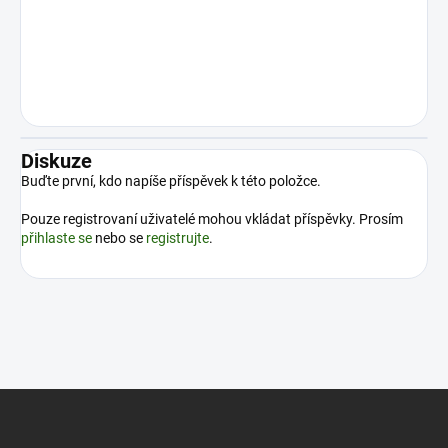
Diskuze
Buďte první, kdo napíše příspěvek k této položce.
Pouze registrovaní uživatelé mohou vkládat příspěvky. Prosím
přihlaste se
nebo se
registrujte
.
Z
á
p