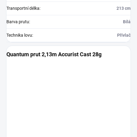
Transportní délka
:
213 cm
Barva prutu
:
Bílá
Technika lovu
:
Přívlač
Quantum prut 2,13m Accurist Cast 28g