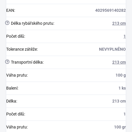
EAN
:
4029569140282
?
Délka rybářského prutu
:
213 cm
Počet dílů
:
1
Tolerance zátěže
:
NEVYPLNĚNO
?
Transportní délka
:
213 cm
Váha prutu
:
100 g
Balení
:
1 ks
Délka
:
213 cm
Počet dílů
:
1
Váha prutu
:
100 gr