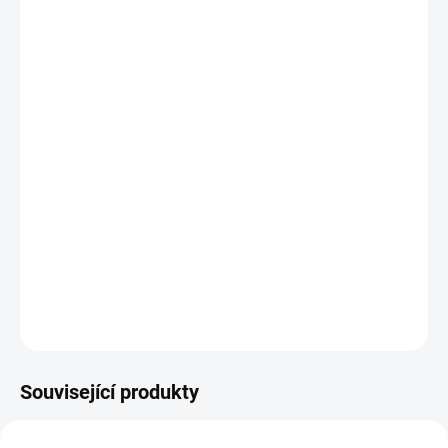
cena:
MŮŽEME
DORUČIT DO:
11.8.2026
MOŽNOSTI
DORUČENÍ
−
+
Přidat do košíku
Rychlá akce s relativně nízkou hmotností zajišťuje příjemné a hlavně
velmi pohodlné chytání po celý den.
DETAILNÍ INFORMACE
ZEPTAT SE
HLÍDAT
Uložit
Související produkty