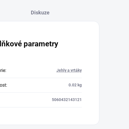
Diskuze
lňkové parametry
rie
:
Jehly a vrtáky
ost
:
0.02 kg
5060432143121