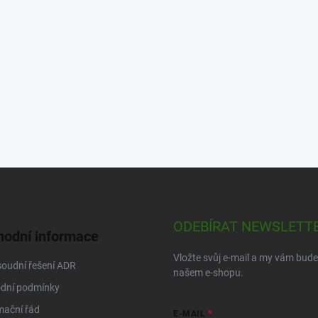
ODEBÍRAT NEWSLETT
odní informace
Vložte svůj e-mail a my vám bud
oudní řešení ADR
našem e-shopu.
dní podmínky
mační řád
E-MAIL