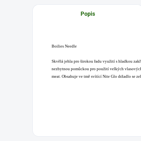
Popis
Boilies Needle
Skvělá jehla pro širokou řadu využití s hladkou zak
nezbytnou pomůckou pro použití velkých vlasových n
meat. Obsahuje ve tmě svítící Nite Glo držadlo se z