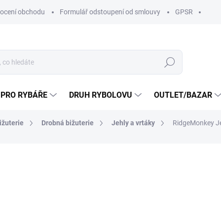
ocení obchodu
Formulář odstoupení od smlouvy
GPSR
Hledat
 PRO RYBÁŘE
DRUH RYBOLOVU
OUTLET/BAZAR
ižuterie
Drobná bižuterie
Jehly a vrtáky
RidgeMonkey Jeh
ní
ZNAČKA:
RIDGEMONKEY
149 Kč
129 K
106,61 Kč bez DPH
Měrná
U DODAVATELE