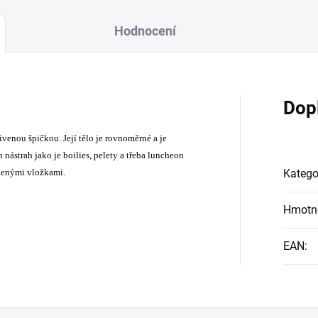
Hodnocení
Dop
řivenou špičkou.
Její tělo je rovnoměrné a je
ástrah jako je boilies, pelety a třeba luncheon
elenými vložkami.
Katego
Hmotn
EAN
: