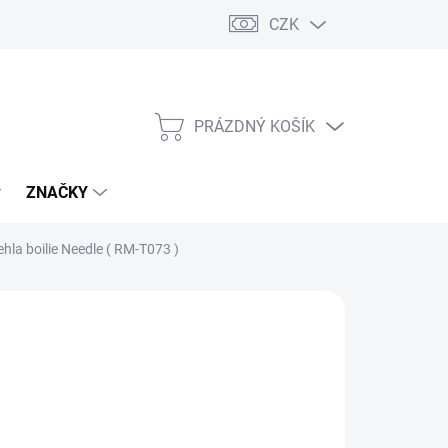
CZK
PRÁZDNÝ KOŠÍK
NÁKUPNÍ
KOŠÍK
ZNAČKY
la boilie Needle ( RM-T073 )
č
/ ks