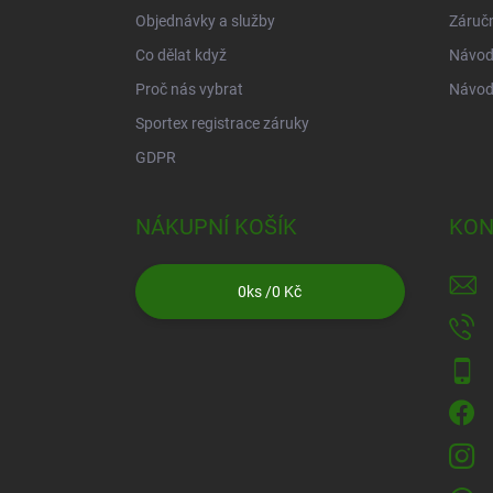
Objednávky a služby
Záruč
Co dělat když
Návod 
Proč nás vybrat
Návod
Sportex registrace záruky
GDPR
NÁKUPNÍ KOŠÍK
KON
0
ks /
0 Kč