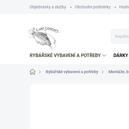
Přejít
Objednávky a služby
Obchodní podmínky
Hodn
na
obsah
RYBÁŘSKÉ VYBAVENÍ A POTŘEBY
DÁRKY
Domů
Rybářské vybavení a potřeby
Montáže, b
Neohodnoceno
Podrobnosti hodnoce
TIP