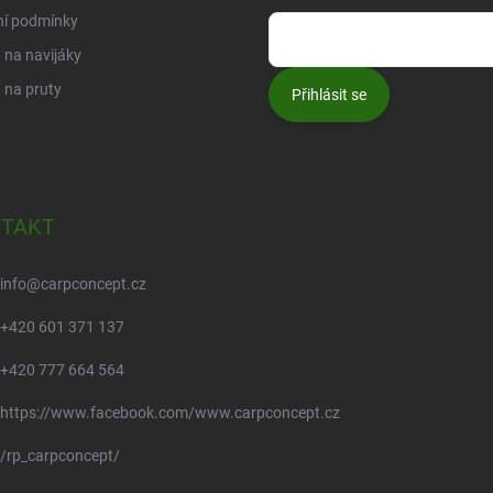
ní podmínky
na navijáky
 na pruty
Přihlásit se
TAKT
info
@
carpconcept.cz
+420 601 371 137
+420 777 664 564
https://www.facebook.com/www.carpconcept.cz
/rp_carpconcept/