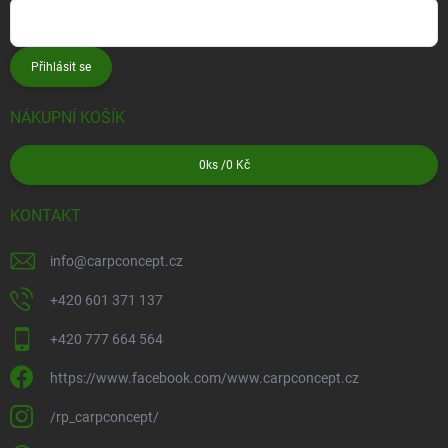
Přihlásit se
NÁKUPNÍ KOŠÍK
0
ks /
0 Kč
KONTAKT
info
@
carpconcept.cz
+420 601 371 137
+420 777 664 564
https://www.facebook.com/www.carpconcept.cz
/rp_carpconcept/