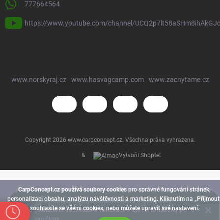
777664564
https://www.youtube.com/channel/UCQ2p7lt58aSHm8ihAkGJ
www.norskyraj.cz
www.hasvagcamp.com
www.zachytame.cz
Copyright 2026
www.carpconcept.cz
. Všechna práva vyhrazena.
&
Vytvořil Shoptet
CarpConcept.cz používá soubory cookies
pro správné fungování stránek,
personalizaci obsahu, analýzu návštěvnosti a marketing. Kliknutím na „Přijmout
Zaregistruj se na www.carpconcept.cz a získej slevy,
souhlasíte se všemi cookies, nebo můžete upravit své nastavení.
přednostní informace o novinkách a speciální nabídky jen
pro členy.