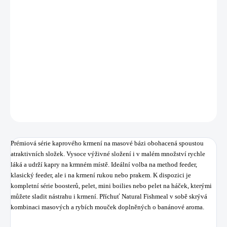
−
+
Přidat do košíku
Prémiová série kaprového krmení na masové bázi obohacená spoustou
atraktivních složek.
DETAILNÍ INFORMACE
ZEPTAT SE
HLÍDAT
Uložit
Prémiová série kaprového krmení na masové bázi obohacená spoustou
atraktivních složek. Vysoce výživné složení i v malém množství rychle
láká a udrží kapry na krmném místě. Ideální volba na method feeder,
klasický feeder, ale i na krmení rukou nebo prakem. K dispozici je
kompletní série boosterů, pelet, mini boilies nebo pelet na háček, kterými
můžete sladit nástrahu i krmení. Příchuť Natural Fishmeal v sobě skrývá
kombinaci masových a rybích mouček doplněných o banánové aroma.