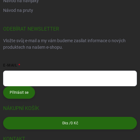
Návod na navijáky
Návod na pruty
ODEBÍRAT NEWSLETTER
Vložte svůj e-mail a my vám budeme zasílat informace o nových
produktech na našem e-shopu.
E-MAIL
Přihlásit se
NÁKUPNÍ KOŠÍK
0
ks /
0 Kč
KONTAKT