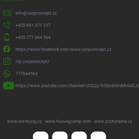
info
@
carpconcept.cz
+420 601 371 137
+420 777 664 564
https://www.facebook.com/www.carpconcept.cz
/rp_carpconcept/
777664564
https://www.youtube.com/channel/UCQ2p7lt58aSHm8ihAkGJ
www.norskyraj.cz
www.hasvagcamp.com
www.zachytame.cz