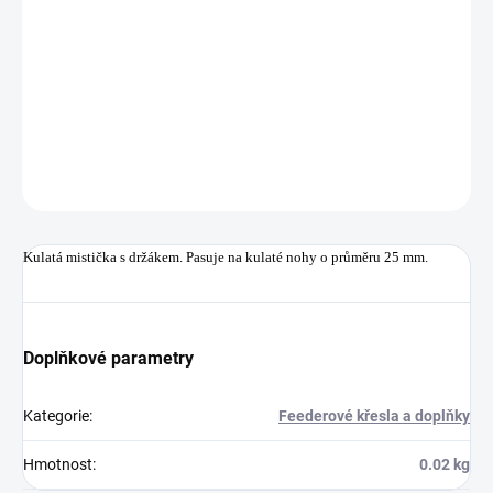
−
+
Přidat do košíku
Kulatá mistička s držákem. Pasuje na kulaté nohy o průměru 25 mm.
DETAILNÍ INFORMACE
ZEPTAT SE
HLÍDAT
Uložit
Kulatá mistička s držákem. Pasuje na kulaté nohy o průměru 25 mm.
Doplňkové parametry
Kategorie
:
Feederové křesla a doplňky
Hmotnost
:
0.02 kg