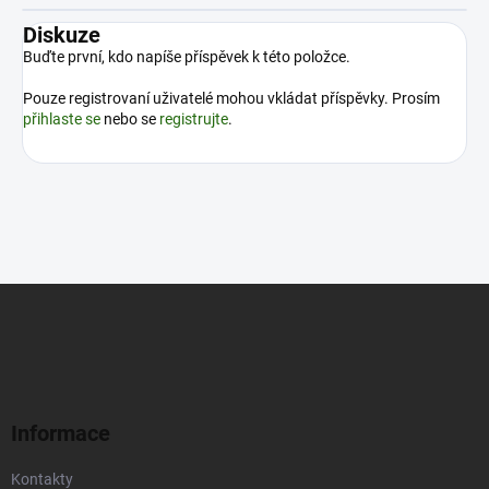
Diskuze
Buďte první, kdo napíše příspěvek k této položce.
Pouze registrovaní uživatelé mohou vkládat příspěvky. Prosím
přihlaste se
nebo se
registrujte
.
Z
á
p
a
t
í
Informace
Kontakty