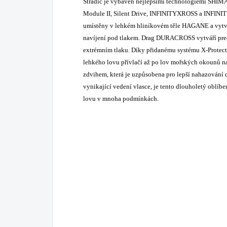
Stradic je vybaven nejlepšími technologiemi SHI
Module II, Silent Drive, INFINITYXROSS a INFINIT
umístěny v lehkém hliníkovém těle HAGANE a vytvář
navíjení pod tlakem. Drag DURACROSS vytváří preciz
extrémním tlaku. Díky přidanému systému X-Protect 
lehkého lovu přívlačí až po lov mořských okounů n
zdvihem, která je uzpůsobena pro lepší nahazování 
vynikající vedení vlasce, je tento dlouholetý oblí
lovu v mnoha podmínkách.