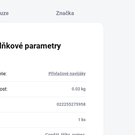
kuze
Značka
lňkové parametry
rie
:
Přívlačové navijáky
ost
:
0.02 kg
022255275958
1 ks
Candát, štika, sumec,