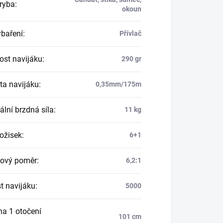
 ryba
:
okoun
ybaření
:
Přívlač
st navijáku
:
290 gr
ta navijáku
:
0,35mm/175m
lní brzdná síla
:
11 kg
ložisek
:
6+1
ový poměr
:
6,2:1
st navijáku
:
5000
na 1 otočení
101 cm