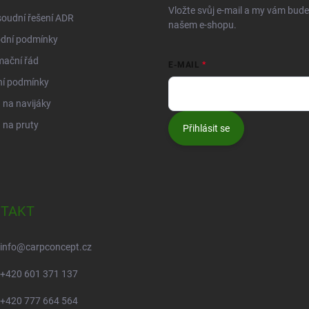
Vložte svůj e-mail a my vám bud
oudní řešení ADR
našem e-shopu.
dní podmínky
mační řád
E-MAIL
ní podmínky
na navijáky
 na pruty
Přihlásit se
TAKT
info
@
carpconcept.cz
+420 601 371 137
+420 777 664 564