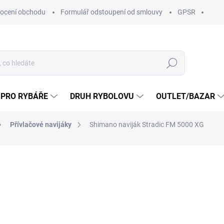
ocení obchodu
Formulář odstoupení od smlouvy
GPSR
Hledat
 PRO RYBÁŘE
DRUH RYBOLOVU
OUTLET/BAZAR
Přívlačové navijáky
Shimano naviják Stradic FM 5000 XG
ní
ZNAČKA:
SHIMANO
5 999 Kč
4 99
ZDARMA
4 131,40 Kč bez DPH
Měrná
VYPRODÁNO