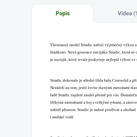
Popis
Videa (
Všestranný model Stradic nabízí výjimečný výkon a
hladkosti. Nová generace navijáku Stradic, která se 
je naviják, který trvale poskytuje nejlepší výkon ve s
Stradic dokonale je střední třída řady Coresolid a p
Nezáleží na tom, jestli lovíte různými metodami různ
řadě Stradic najdete model přesně pro vás. Dostateč
těžkými nástrahami a boj s velkými rybami, a zárove
nabídl přesnost. Stradic je radost používat a obohatí
i mořské vodě.