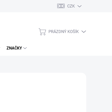
CZK
PRÁZDNÝ KOŠÍK
NÁKUPNÍ
KOŠÍK
ZNAČKY
9 Kč
/ ks