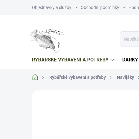
Přejít
Objednávky a služby
Obchodní podmínky
Hodn
na
obsah
RYBÁŘSKÉ VYBAVENÍ A POTŘEBY
DÁRKY
Domů
Rybářské vybavení a potřeby
Navijáky
Neohodnoceno
Podrobnosti hodnoce
NOVINKA