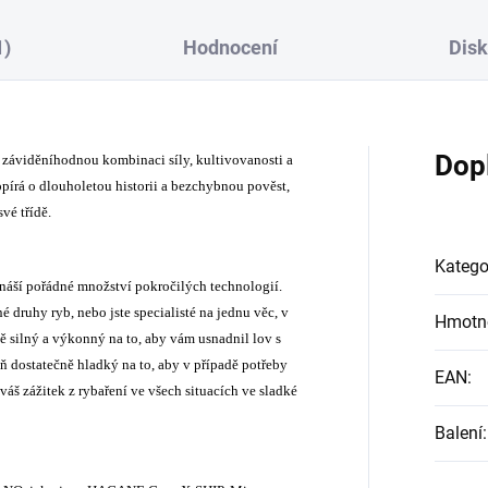
1)
Hodnocení
Dis
Dop
 záviděníhodnou kombinaci síly, kultivovanosti a
opírá o dlouholetou historii a bezchybnou pověst,
vé třídě.
Katego
řináší pořádné množství pokročilých technologií.
é druhy ryb, nebo jste specialisté na jednu věc, v
Hmotn
ně silný a výkonný na to, aby vám usnadnil lov s
ň dostatečně hladký na to, aby v případě potřeby
EAN
:
 váš zážitek z rybaření ve všech situacích ve sladké
Balení
: