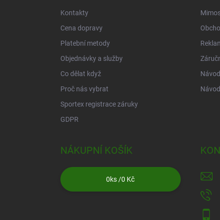
í
Kontakty
Mimos
Cena dopravy
Obcho
Platební metody
Rekla
Objednávky a služby
Záruč
Co dělat když
Návod 
Proč nás vybrat
Návod
Sportex registrace záruky
GDPR
NÁKUPNÍ KOŠÍK
KON
0
ks /
0 Kč