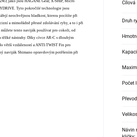
MANO, jako jsou HAGANE Gear, X-SHIP, Micro
Cílová
YDRIVE. Tyto pokročilé technologie jsou
ejí neochvějnou hladkost, kterou pocítíte při
Druh r
ní a mimořádně přesné zdolávání ryby, a to i při
můžete tento naviják používat pro cokoli, od
Hmotno
a těžké nástrahy. Díky cívce AR-C s dlouhým
do větší vzdáleností a ANTI-TWIST Fin pro
Kapaci
bený naviják Shimano opravdovým potěšením při
Maximá
Počet 
Převod
Veliko
Návin 
kličky
: