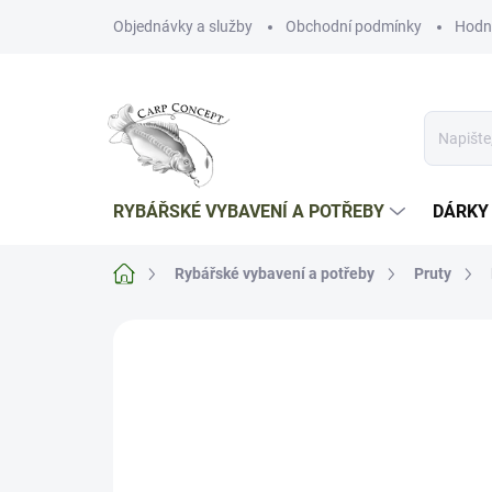
Přejít
Objednávky a služby
Obchodní podmínky
Hodn
na
obsah
RYBÁŘSKÉ VYBAVENÍ A POTŘEBY
DÁRKY
Domů
Rybářské vybavení a potřeby
Pruty
Neohodnoceno
Podrobnosti hodnoce
NOVINKA