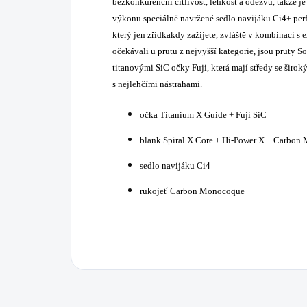
bezkonkurenční citlivost, lehkost a odezvu, takže je 
výkonu speciálně navržené sedlo navijáku Ci4+ perf
který jen zřídkakdy zažijete, zvláště v kombinaci s
očekávali u prutu z nejvyšší kategorie, jsou pruty
titanovými SiC očky Fuji, která mají středy se šir
s nejlehčími nástrahami.
očka Titanium X Guide + Fuji SiC
blank Spiral X Core + Hi-Power X + Carbo
sedlo navijáku Ci4
rukojeť Carbon Monocoque