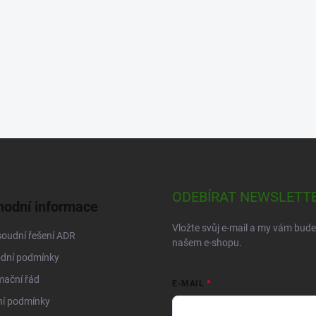
ODEBÍRAT NEWSLETT
odní informace
Vložte svůj e-mail a my vám bud
oudní řešení ADR
našem e-shopu.
dní podmínky
mační řád
E-MAIL
ní podmínky