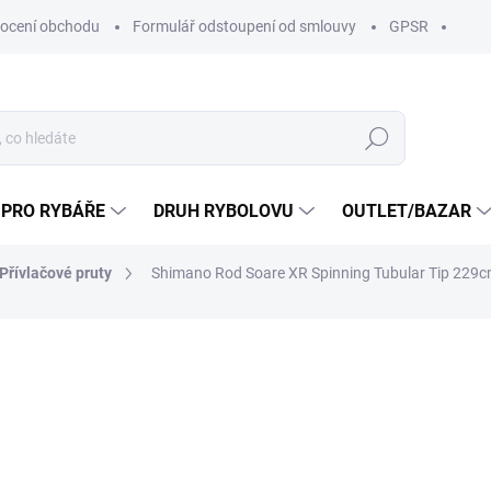
ocení obchodu
Formulář odstoupení od smlouvy
GPSR
Hledat
 PRO RYBÁŘE
DRUH RYBOLOVU
OUTLET/BAZAR
Přívlačové pruty
Shimano Rod Soare XR Spinning Tubular Tip 229cm
ní
ZNAČKA:
SHIMANO
9 289 Kč
7 99
ZDARMA
6 610,74 Kč bez DPH
Měrná
7 999 Kč / 1 ks