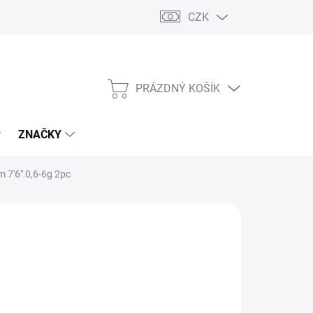
CZK
PRÁZDNÝ KOŠÍK
NÁKUPNÍ
KOŠÍK
ZNAČKY
 7'6" 0,6-6g 2pc
9 Kč
/ ks