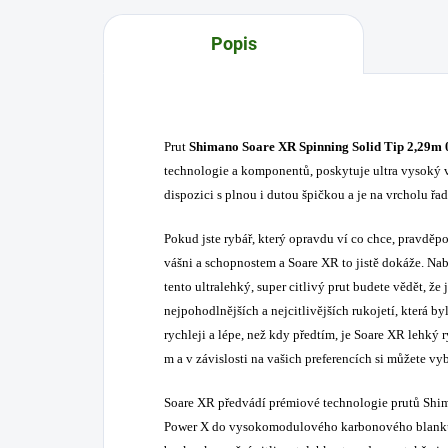
Popis
Prut
Shimano Soare XR Spinning Solid Tip 2,29m 0
technologie a komponentů, poskytuje ultra vysoký v
dispozici s plnou i dutou špičkou a je na vrcholu ř
Pokud jste rybář, který opravdu ví co chce, pravděp
vášni a schopnostem a Soare XR to jistě dokáže. Nab
tento ultralehký, super citlivý prut budete vědět, že j
nejpohodlnějších a nejcitlivějších rukojetí, která b
rychleji a lépe, než kdy předtím, je Soare XR lehký 
m a v závislosti na vašich preferencích si můžete vy
Soare XR předvádí prémiové technologie prutů Shim
Power X do vysokomodulového karbonového blanku 