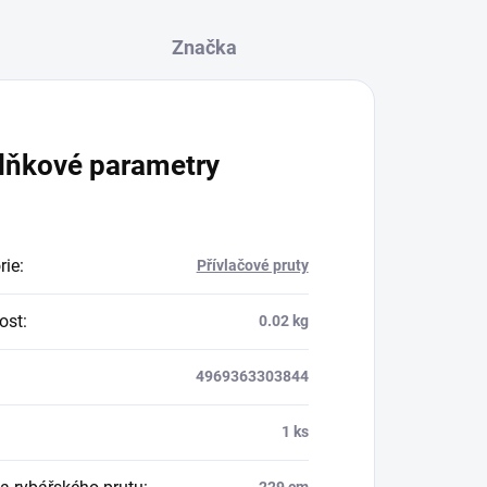
Značka
lňkové parametry
rie
:
Přívlačové pruty
ost
:
0.02 kg
4969363303844
1 ks