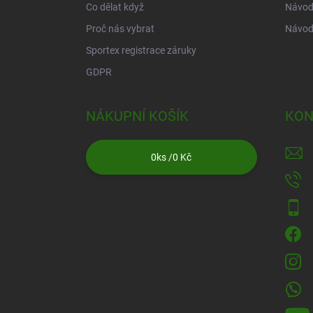
Co dělat když
Návod 
Proč nás vybrat
Návod
Sportex registrace záruky
GDPR
NÁKUPNÍ KOŠÍK
KON
0
ks /
0 Kč