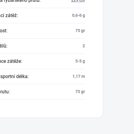
a rybářského prutu
:
229 cm
cí zátěž
:
0,6-6 g
ost
:
75 gr
ilů
:
2
nce zátěže
:
5-5 g
sportní délka
:
1,17 m
rutu
:
75 gr