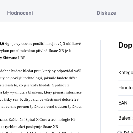
Hodnocení
Diskuze
Dop
,6-6g -
je vyroben s použitím nejnovější uhlíkové
ýkon pro ultralehkou přívlač. Soare XR je k
ady Shimano LRF.
odobně budete hledat prut, který by odpovídal vaší
Katego
itý nejnovější technologií, jakmile budete držet
ste našli to, co jste vždy hledali. S jednou z
Hmotn
yla kdy vyvinuta a blankem, který přenáší informace
rybářský sen. K dispozici ve všestranné délce 2,29
EAN
:
brat verzi s pevnou špičkou a verzi s dutou špičkou.
Balení
:
ano. Začlenění Spiral X Core a technologie Hi-
s rychlou akcí poskytuje Soare XR
?