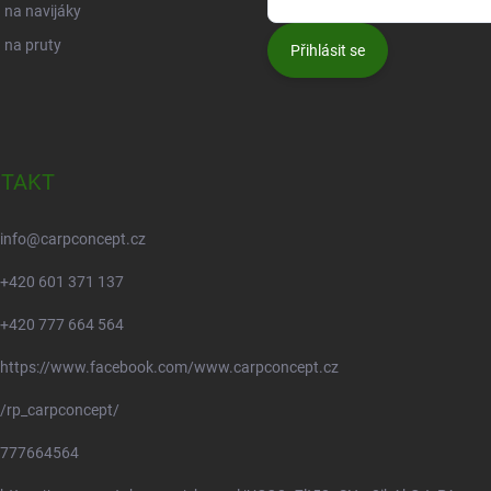
na navijáky
 na pruty
Přihlásit se
TAKT
info
@
carpconcept.cz
+420 601 371 137
+420 777 664 564
https://www.facebook.com/www.carpconcept.cz
/rp_carpconcept/
777664564