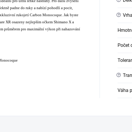
Délk
ideální pro ultra lehké nástrahy. Pro další zvýšení
ektně padne do ruky a nabízí pohodlí a pocit,
?
Vrha
 exkluzivní rukojetí Carbon Monocoque. Jak byste
 Soare XR osazeny nejlepším očkem Shimano X a
okým průměrem pro maximální výkon při nahazování
Hmotn
Počet d
Tolera
n Monocoque
?
Tran
Váha p