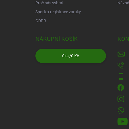
Proč nás vybrat
Návod
Sportex registrace záruky
GDPR
NÁKUPNÍ KOŠÍK
KON
0
ks /
0 Kč