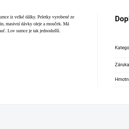
sumce iz velké dálky. Peletky vyrobené ze
Dop
vin, masivní dávky oleje a mouček. Má
huť. Lov sumce je tak jednodušší.
Katego
Záruk
Hmotn