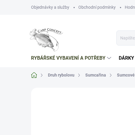
Přejít
Objednávky a služby
Obchodní podmínky
Hodn
na
obsah
RYBÁŘSKÉ VYBAVENÍ A POTŘEBY
DÁRKY
Domů
Druh rybolovu
Sumcařina
Sumcové 
Neohodnoceno
Podrobnosti hodnoce
TIP