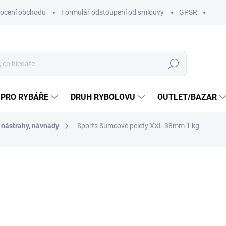
ocení obchodu
Formulář odstoupení od smlouvy
GPSR
Hledat
 PRO RYBÁŘE
DRUH RYBOLOVU
OUTLET/BAZAR
nástrahy, návnady
Sports Sumcové pelety XXL 38mm 1 kg
ní
ZNAČKA:
SPORTS.SK
199 Kč
149 K
123,14 Kč bez DPH
Měrná
SKLADEM
(1 KS)