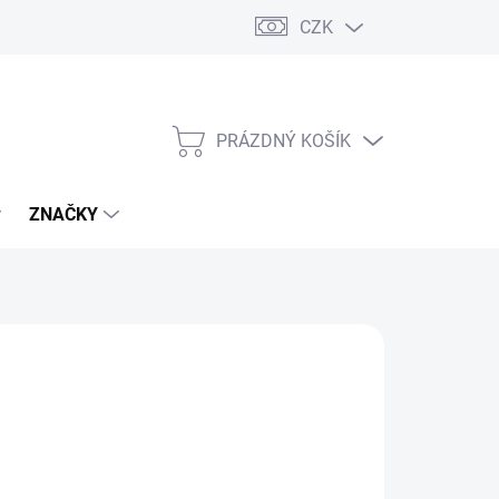
CZK
PRÁZDNÝ KOŠÍK
NÁKUPNÍ
KOŠÍK
ZNAČKY
č
/ ks