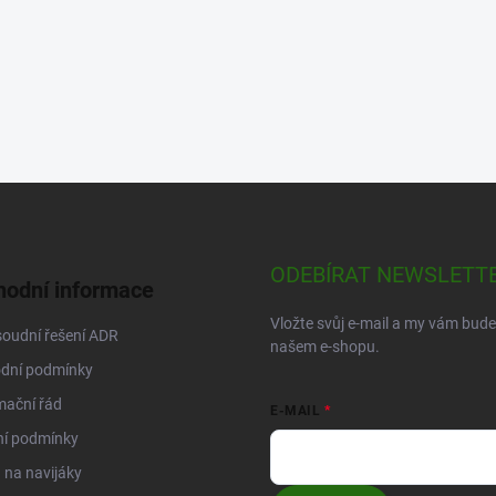
ODEBÍRAT NEWSLETT
odní informace
Vložte svůj e-mail a my vám bud
oudní řešení ADR
našem e-shopu.
dní podmínky
mační řád
E-MAIL
ní podmínky
na navijáky