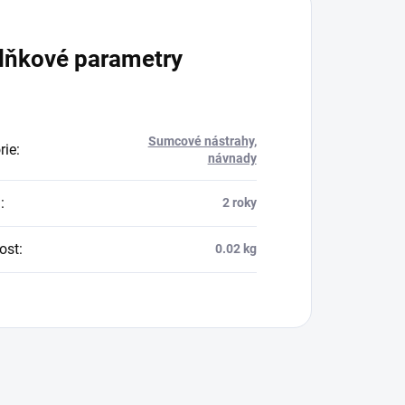
lňkové parametry
Sumcové nástrahy,
rie
:
návnady
a
:
2 roky
ost
:
0.02 kg