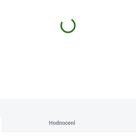
cena:
MŮŽEME DORUČIT DO:
11.8.2
−
+
Kvalitní háčkové pelety, intenzi
směsi dokonale vybraných a kva
velmi vyzývavou a velmi intenzi
DETAILNÍ INFORMACE
Uložit
Hodnocení