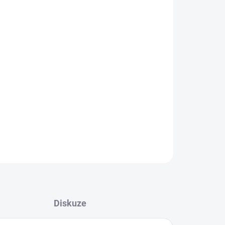
026
MOŽNOSTI DORUČENÍ
Přidat do košíku
vně lákající sumce iz velké dálky. Peletky vyrobené ze
litních surovin, masivní dávky oleje a mouček. Má
vní vůni a chuť. Lov sumce je tak jednodušší.
ZEPTAT SE
HLÍDAT
Diskuze