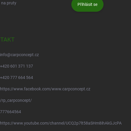
 na pruty
Přihlásit se
TAKT
info
@
carpconcept.cz
+420 601 371 137
+420 777 664 564
https://www.facebook.com/www.carpconcept.cz
/rp_carpconcept/
777664564
https://www.youtube.com/channel/UCQ2p7lt58aSHm8ihAkGJcPA