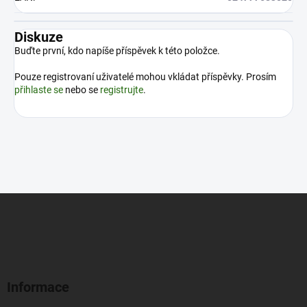
Diskuze
Buďte první, kdo napíše příspěvek k této položce.
Pouze registrovaní uživatelé mohou vkládat příspěvky. Prosím
přihlaste se
nebo se
registrujte
.
Z
á
p
a
t
í
Informace