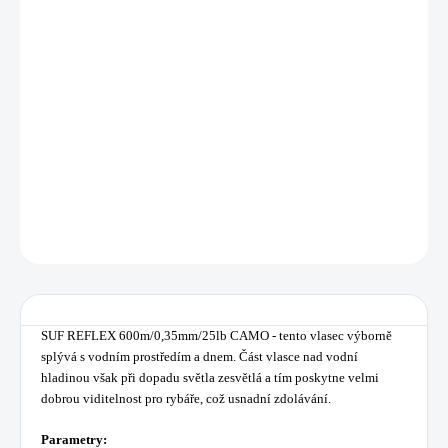
−
+
Přidat do košíku
SUF REFLEX 600m/0,35mm/25lb CAMO - tento vlasec výborně splývá s
vodním prostředím a dnem. Část vlasce nad vodní hladinou však při
dopadu světla zesvětlá a tím poskytne velmi dobrou viditelnost pro rybáře,
což usnadní zdolávání.
DETAILNÍ INFORMACE
ZEPTAT SE
HLÍDAT
Uložit
SUF REFLEX 600m/0,35mm/25lb CAMO - tento vlasec výborně
splývá s vodním prostředím a dnem. Část vlasce nad vodní
hladinou však při dopadu světla zesvětlá a tím poskytne velmi
dobrou viditelnost pro rybáře, což usnadní zdolávání.
Parametry: