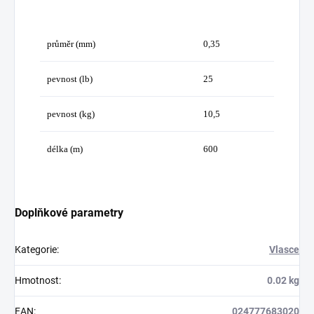
průměr (mm)
0,35
pevnost (lb)
25
pevnost (kg)
10,5
délka (m)
600
Doplňkové parametry
Kategorie
:
Vlasce
Hmotnost
:
0.02 kg
EAN
:
024777683020