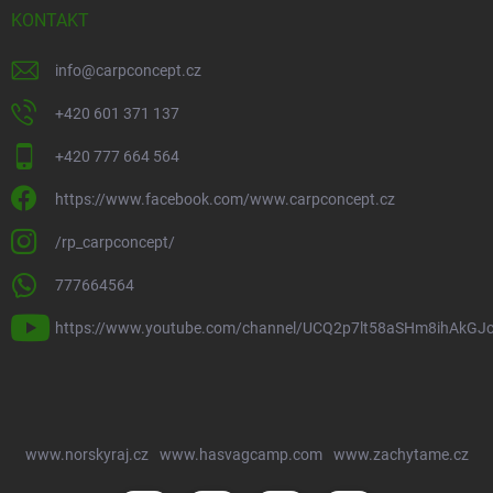
KONTAKT
info
@
carpconcept.cz
+420 601 371 137
+420 777 664 564
https://www.facebook.com/www.carpconcept.cz
/rp_carpconcept/
777664564
https://www.youtube.com/channel/UCQ2p7lt58aSHm8ihAkGJ
www.norskyraj.cz
www.hasvagcamp.com
www.zachytame.cz