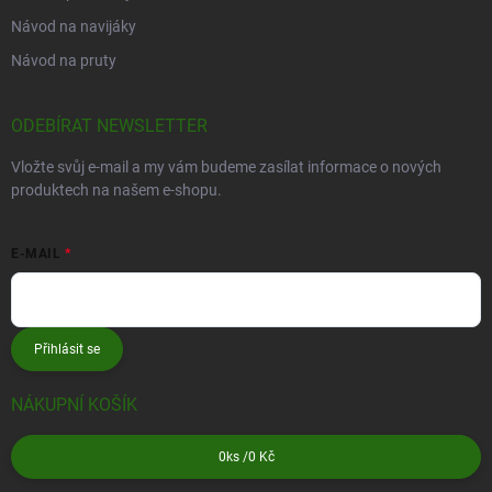
Návod na navijáky
Návod na pruty
ODEBÍRAT NEWSLETTER
Vložte svůj e-mail a my vám budeme zasílat informace o nových
produktech na našem e-shopu.
E-MAIL
Přihlásit se
NÁKUPNÍ KOŠÍK
0
ks /
0 Kč