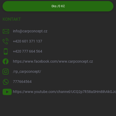
0
ks /
0 Kč
KONTAKT
info
@
carpconcept.cz
+420 601 371 137
+420 777 664 564
https://www.facebook.com/www.carpconcept.cz
/rp_carpconcept/
777664564
https://www.youtube.com/channel/UCQ2p7lt58aSHm8ihAkGJ