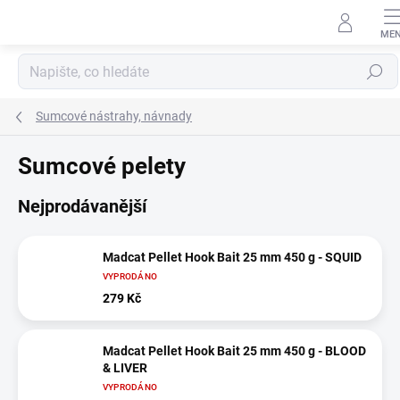
Přejít
na
obsah
Hledat
Sumcové nástrahy, návnady
Sumcové pelety
Nejprodávanější
Madcat Pellet Hook Bait 25 mm 450 g - SQUID
VYPRODÁNO
279 Kč
Madcat Pellet Hook Bait 25 mm 450 g - BLOOD
& LIVER
VYPRODÁNO