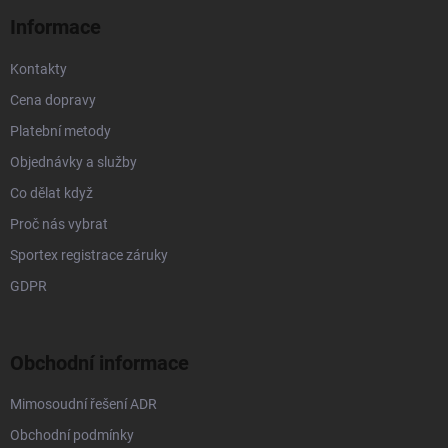
v
í
k
Informace
y
v
Kontakty
ý
p
Cena dopravy
i
s
Platební metody
u
Objednávky a služby
Co dělat když
Proč nás vybrat
Sportex registrace záruky
GDPR
Obchodní informace
Mimosoudní řešení ADR
Obchodní podmínky