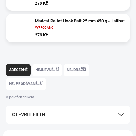
279 Kč
Madcat Pellet Hook Bait 25 mm 450 g - Halibut
VYPRODÁNO
279 Kč
Ř
a
ABECEDNĚ
NEJLEVNĚJŠÍ
NEJDRAŽŠÍ
z
e
NEJPRODÁVANĚJŠÍ
n
í
3
položek celkem
p
r
OTEVŘÍT FILTR
o
d
u
V
k