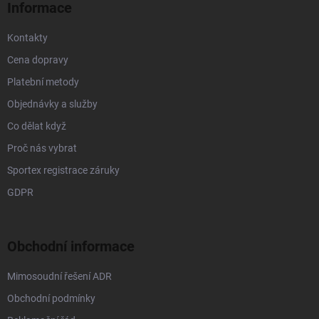
p
Informace
i
s
Kontakty
u
Cena dopravy
Platební metody
Objednávky a služby
Co dělat když
Proč nás vybrat
Sportex registrace záruky
GDPR
Obchodní informace
Mimosoudní řešení ADR
Obchodní podmínky