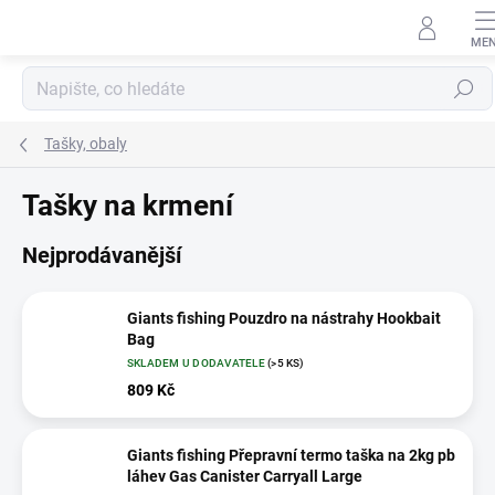
Přejít
na
obsah
Hledat
Tašky, obaly
Tašky na krmení
Nejprodávanější
Giants fishing Pouzdro na nástrahy Hookbait
Bag
SKLADEM U DODAVATELE
(>5 KS)
809 Kč
Giants fishing Přepravní termo taška na 2kg pb
láhev Gas Canister Carryall Large