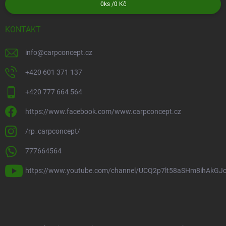
0
ks /
0 Kč
KONTAKT
info
@
carpconcept.cz
+420 601 371 137
+420 777 664 564
https://www.facebook.com/www.carpconcept.cz
/rp_carpconcept/
777664564
https://www.youtube.com/channel/UCQ2p7lt58aSHm8ihAkGJ