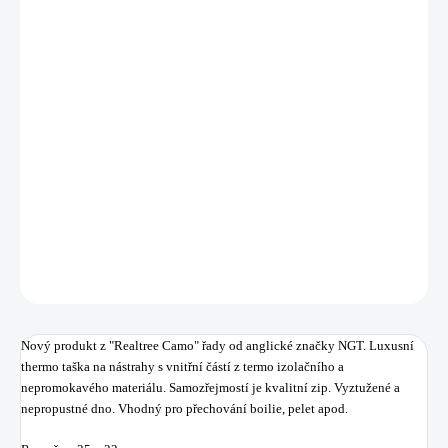
11.8.2026
MOŽNOSTI
DORUČENÍ
−
+
Přidat do košíku
Luxusní thermo taška na nástrahy s vnitřní částí z termo izolačního a
nepromokavého materiálu.
DETAILNÍ INFORMACE
ZEPTAT SE
HLÍDAT
Uložit
Nový produkt z "Realtree Camo" řady od anglické značky NGT. Luxusní
thermo taška na nástrahy s vnitřní částí z termo izolačního a
nepromokavého materiálu. Samozřejmostí je kvalitní zip. Vyztužené a
nepropustné dno. Vhodný pro přechování boilie, pelet apod.