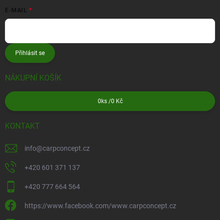
E-MAIL
Přihlásit se
NÁKUPNÍ KOŠÍK
0
ks /
0 Kč
KONTAKT
info
@
carpconcept.cz
+420 601 371 137
+420 777 664 564
https://www.facebook.com/www.carpconcept.cz