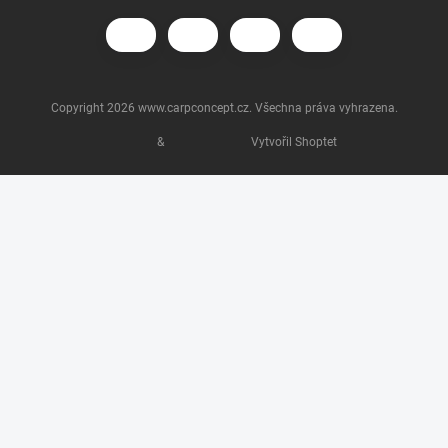
Copyright 2026
www.carpconcept.cz
. Všechna práva vyhrazena.
&
Vytvořil Shoptet