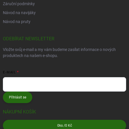
Záruční podmínky
Návod na navijáky
Návod na pruty
ODEBÍRAT NEWSLETTER
Vložte svůj e-mail a my vám budeme zasílat informace o nových
produktech na našem e-shopu.
E-MAIL
Přihlásit se
NÁKUPNÍ KOŠÍK
0
ks /
0 Kč