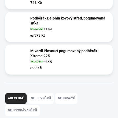
746 Kč
Podběrák Delphin kovový střed, pogumovaná
síťka
SKLADEM
(>5 KS)
573 Kč
od
Mivardi Plovoucí pogumovaný podběrák
Xtreme 225
SKLADEM
(>5 KS)
899 Kč
Ř
a
ABECEDNĚ
NEJLEVNĚJŠÍ
NEJDRAŽŠÍ
z
e
NEJPRODÁVANĚJŠÍ
n