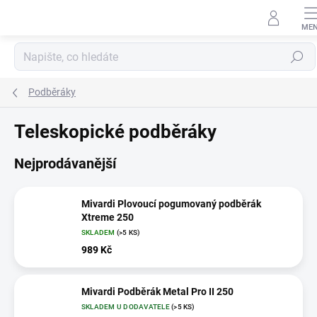
Přejít
na
obsah
Hledat
Podběráky
Teleskopické podběráky
Nejprodávanější
Mivardi Plovoucí pogumovaný podběrák
Xtreme 250
SKLADEM
(>5 KS)
989 Kč
Mivardi Podběrák Metal Pro II 250
SKLADEM U DODAVATELE
(>5 KS)