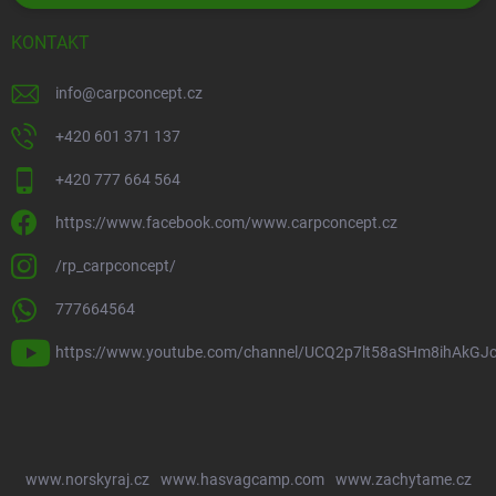
KONTAKT
info
@
carpconcept.cz
+420 601 371 137
+420 777 664 564
https://www.facebook.com/www.carpconcept.cz
/rp_carpconcept/
777664564
https://www.youtube.com/channel/UCQ2p7lt58aSHm8ihAkGJ
www.norskyraj.cz
www.hasvagcamp.com
www.zachytame.cz