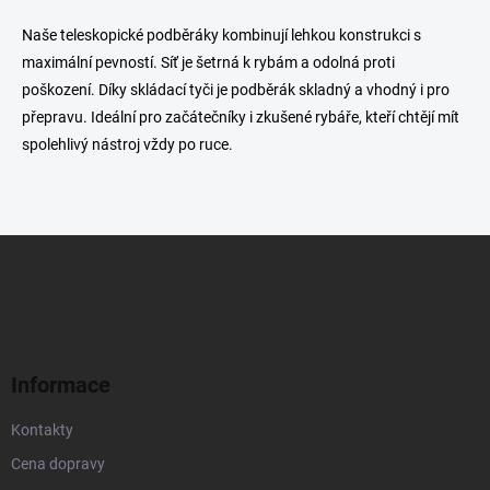
v
l
Naše teleskopické podběráky kombinují lehkou konstrukci s
á
maximální pevností. Síť je šetrná k rybám a odolná proti
d
poškození. Díky skládací tyči je podběrák skladný a vhodný i pro
a
c
přepravu. Ideální pro začátečníky i zkušené rybáře, kteří chtějí mít
í
spolehlivý nástroj vždy po ruce.
p
r
v
k
y
Z
v
á
ý
p
p
a
i
t
s
u
í
Informace
Kontakty
Cena dopravy