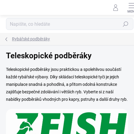
Přejít
na
obsah
Hledat
Rybářské podběráky
Teleskopické podběráky
Teleskopické podběráky jsou praktickou a spolehlivou součástí
každé rybářské výbavy. Díky skládací teleskopické tyči je jejich
manipulace snadná a pohodlná, a přitom odolná konstrukce
zajišťuje bezpečné zdolávání i větších ryb. Vyberte si z naší
nabídky podběráků vhodných pro kapry, pstruhy a další druhy ryb.