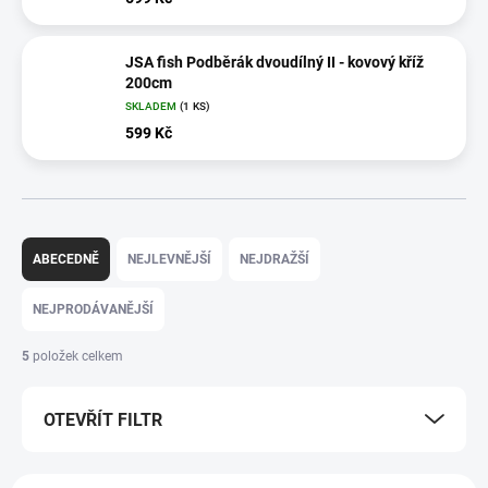
JSA fish Podběrák dvoudílný II - kovový kříž
200cm
SKLADEM
(1 KS)
599 Kč
Ř
a
ABECEDNĚ
NEJLEVNĚJŠÍ
NEJDRAŽŠÍ
z
e
NEJPRODÁVANĚJŠÍ
n
í
5
položek celkem
p
r
OTEVŘÍT FILTR
o
d
u
V