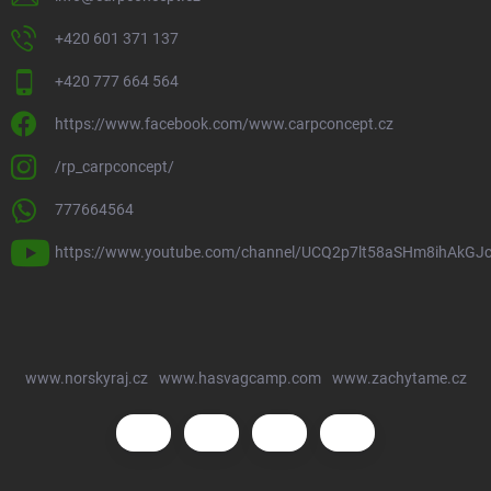
+420 601 371 137
+420 777 664 564
https://www.facebook.com/www.carpconcept.cz
/rp_carpconcept/
777664564
https://www.youtube.com/channel/UCQ2p7lt58aSHm8ihAkGJ
www.norskyraj.cz
www.hasvagcamp.com
www.zachytame.cz