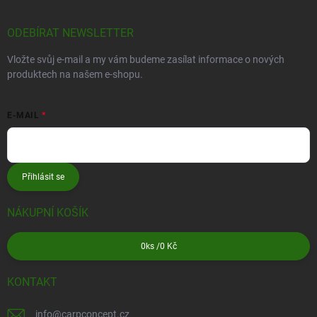
ODEBÍRAT NEWSLETTER
Vložte svůj e-mail a my vám budeme zasílat informace o nových
produktech na našem e-shopu.
E-MAIL
Přihlásit se
NÁKUPNÍ KOŠÍK
0
ks /
0 Kč
KONTAKT
info
@
carpconcept.cz