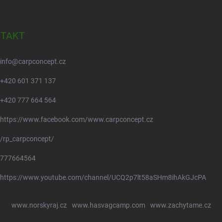
TAKT
info
@
carpconcept.cz
+420 601 371 137
+420 777 664 564
https://www.facebook.com/www.carpconcept.cz
/rp_carpconcept/
777664564
https://www.youtube.com/channel/UCQ2p7lt58aSHm8ihAkGJcPA
www.norskyraj.cz
www.hasvagcamp.com
www.zachytame.cz