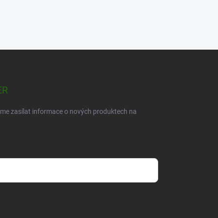
ER
eme zasílat informace o nových produktech na