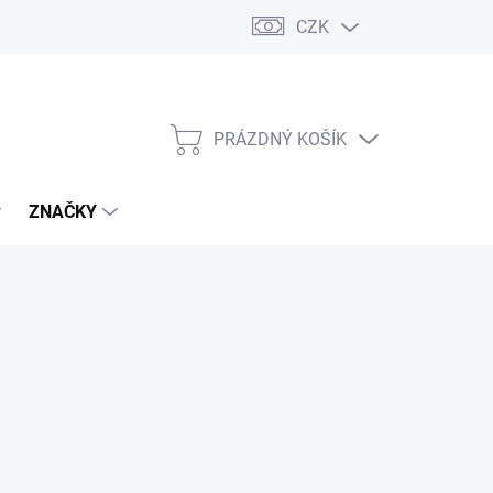
CZK
PRÁZDNÝ KOŠÍK
NÁKUPNÍ
KOŠÍK
ZNAČKY