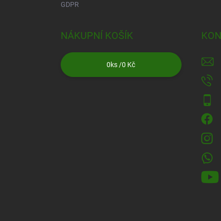
GDPR
NÁKUPNÍ KOŠÍK
KON
0
ks /
0 Kč