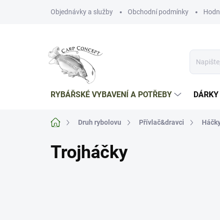
Přejít
Objednávky a služby
Obchodní podmínky
Hodn
na
obsah
RYBÁŘSKÉ VYBAVENÍ A POTŘEBY
DÁRKY
Domů
Druh rybolovu
Přívlač&dravci
Háčky
Trojháčky