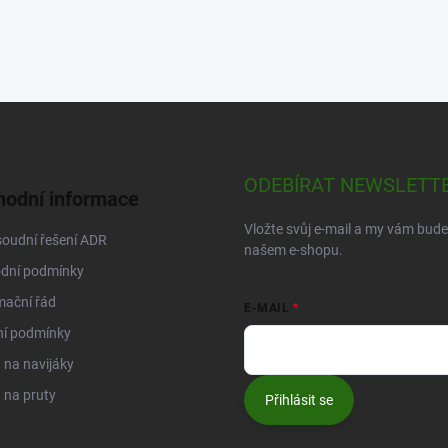
ODEBÍRAT NEWSLETT
odní informace
Vložte svůj e-mail a my vám bud
oudní řešení ADR
našem e-shopu.
dní podmínky
mační řád
E-MAIL
ní podmínky
na navijáky
 na pruty
Přihlásit se