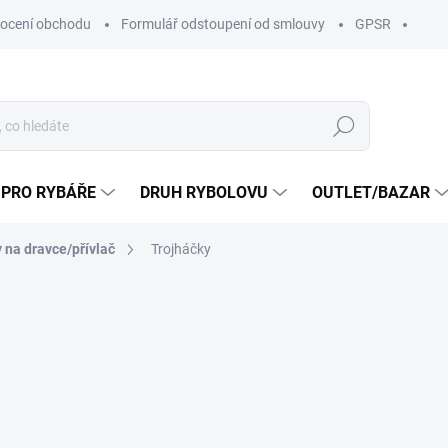
ocení obchodu
Formulář odstoupení od smlouvy
GPSR
Hledat
 PRO RYBÁŘE
DRUH RYBOLOVU
OUTLET/BAZAR
 na dravce/přívlač
Trojháčky